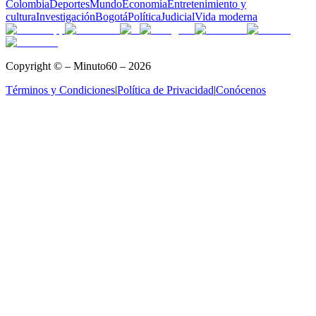
Colombia
Deportes
Mundo
Economía
Entretenimiento y
cultura
Investigación
Bogotá
Política
Judicial
Vida moderna
Copyright © – Minuto60 – 2026
Términos y Condiciones
|
Política de Privacidad
|
Conócenos