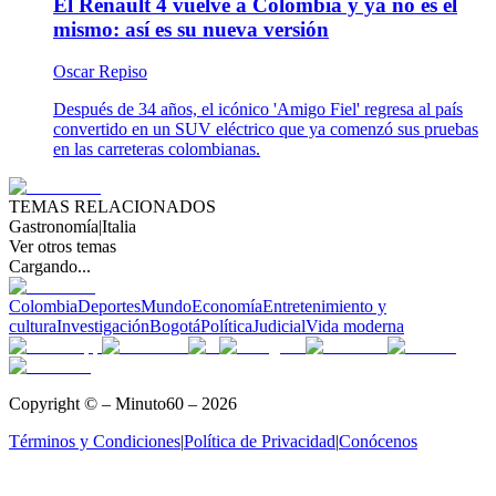
El Renault 4 vuelve a Colombia y ya no es el
mismo: así es su nueva versión
Oscar Repiso
Después de 34 años, el icónico 'Amigo Fiel' regresa al país
convertido en un SUV eléctrico que ya comenzó sus pruebas
en las carreteras colombianas.
TEMAS RELACIONADOS
Gastronomía
|
Italia
Ver otros temas
Cargando...
Colombia
Deportes
Mundo
Economía
Entretenimiento y
cultura
Investigación
Bogotá
Política
Judicial
Vida moderna
Copyright © – Minuto60 – 2026
Términos y Condiciones
|
Política de Privacidad
|
Conócenos