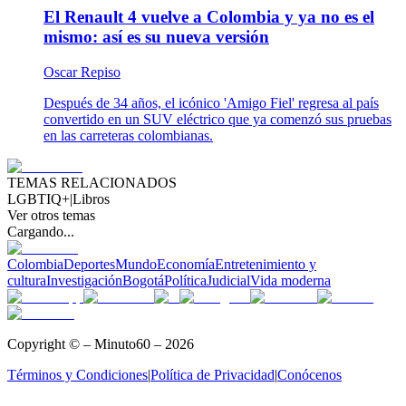
El Renault 4 vuelve a Colombia y ya no es el
mismo: así es su nueva versión
Oscar Repiso
Después de 34 años, el icónico 'Amigo Fiel' regresa al país
convertido en un SUV eléctrico que ya comenzó sus pruebas
en las carreteras colombianas.
TEMAS RELACIONADOS
LGBTIQ+
|
Libros
Ver otros temas
Cargando...
Colombia
Deportes
Mundo
Economía
Entretenimiento y
cultura
Investigación
Bogotá
Política
Judicial
Vida moderna
Copyright © – Minuto60 – 2026
Términos y Condiciones
|
Política de Privacidad
|
Conócenos