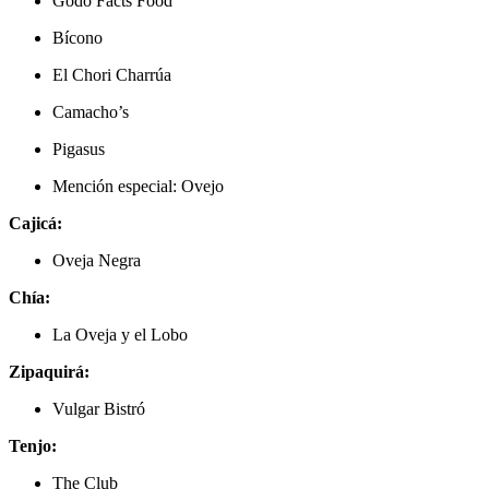
Godo Facts Food
Bícono
El Chori Charrúa
Camacho’s
Pigasus
Mención especial: Ovejo
Cajicá:
Oveja Negra
Chía:
La Oveja y el Lobo
Zipaquirá:
Vulgar Bistró
Tenjo:
The Club