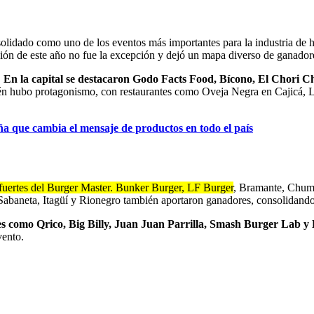
idado como uno de los eventos más importantes para la industria de ham
ción de este año no fue la excepción y dejó un mapa diverso de ganador
.
En la capital se destacaron Godo Facts Food, Bícono, El Chori 
én hubo protagonismo, con restaurantes como Oveja Negra en Cajicá, L
a que cambia el mensaje de productos en todo el país
 fuertes del Burger Master. Bunker Burger, LF Burger
, Bramante, Chum 
aneta, Itagüí y Rionegro también aportaron ganadores, consolidando e
es como Qrico, Big Billy, Juan Juan Parrilla, Smash Burger Lab y
vento.