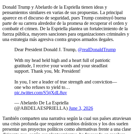
Donald Trump y Abelardo de la Espriella tienen ideas y
pensamientos similares en varias de sus propuestas. La principal
aparece en el discurso de seguridad, pues Trump construyó buena
parte de su carrera alrededor de la promesa de recuperar el orden y
combatir el crimen. De la Espriella plantea un fortalecimiento de la
fuerza pública, mayores sanciones para organizaciones criminales y
una estrategia más agresiva contra grupos armados ilegales.
Dear President Donald J. Trump,
@realDonaldTrump
With my head held high and a heart full of patriotic
gratitude, I receive your words and your steadfast
support. Thank you, Mr. President!
In you, I see a leader of true strength and conviction—
one who refuses to yield to…
pic.twitter.com/S5tjXdL8uv
— Abelardo De La Espriella
(@ABDELAESPRIELLA)
June 3, 2026
También comparten una narrativa según la cual sus países atraviesan
una crisis profunda que requiere cambios drásticos y los dos suelen
presentar sus proyectos políticos como alternativas frente a una clase