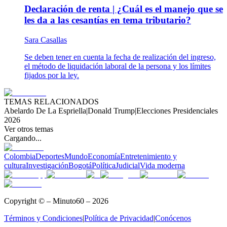
Declaración de renta | ¿Cuál es el manejo que se
les da a las cesantías en tema tributario?
Sara Casallas
Se deben tener en cuenta la fecha de realización del ingreso,
el método de liquidación laboral de la persona y los límites
fijados por la ley.
TEMAS RELACIONADOS
Abelardo De La Espriella
|
Donald Trump
|
Elecciones Presidenciales
2026
Ver otros temas
Cargando...
Colombia
Deportes
Mundo
Economía
Entretenimiento y
cultura
Investigación
Bogotá
Política
Judicial
Vida moderna
Copyright © – Minuto60 – 2026
Términos y Condiciones
|
Política de Privacidad
|
Conócenos