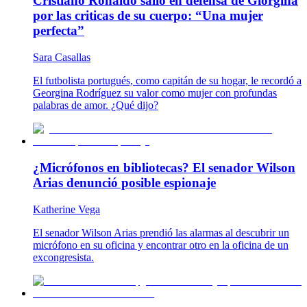
Cristiano Ronaldo salió en defensa de Giorgina
por las criticas de su cuerpo: “Una mujer
perfecta”
Sara Casallas
El futbolista portugués, como capitán de su hogar, le recordó a
Georgina Rodríguez su valor como mujer con profundas
palabras de amor. ¿Qué dijo?
¿Micrófonos en bibliotecas? El senador Wilson
Arias denunció posible espionaje
Katherine Vega
El senador Wilson Arias prendió las alarmas al descubrir un
micrófono en su oficina y encontrar otro en la oficina de un
excongresista.