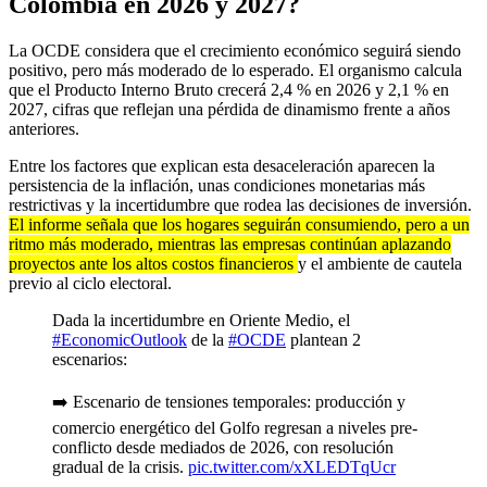
Colombia en 2026 y 2027?
La OCDE considera que el crecimiento económico seguirá siendo
positivo, pero más moderado de lo esperado. El organismo calcula
que el Producto Interno Bruto crecerá 2,4 % en 2026 y 2,1 % en
2027, cifras que reflejan una pérdida de dinamismo frente a años
anteriores.
Entre los factores que explican esta desaceleración aparecen la
persistencia de la inflación, unas condiciones monetarias más
restrictivas y la incertidumbre que rodea las decisiones de inversión.
El informe señala que los hogares seguirán consumiendo, pero a un
ritmo más moderado, mientras las empresas continúan aplazando
proyectos ante los altos costos financieros
y el ambiente de cautela
previo al ciclo electoral.
Dada la incertidumbre en Oriente Medio, el
#EconomicOutlook
de la
#OCDE
plantean 2
escenarios:
➡️ Escenario de tensiones temporales: producción y
comercio energético del Golfo regresan a niveles pre-
conflicto desde mediados de 2026, con resolución
gradual de la crisis.
pic.twitter.com/xXLEDTqUcr