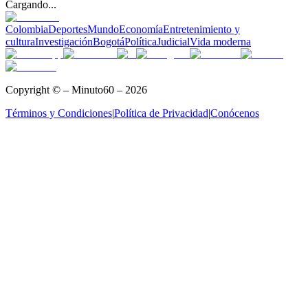
Cargando...
Colombia
Deportes
Mundo
Economía
Entretenimiento y
cultura
Investigación
Bogotá
Política
Judicial
Vida moderna
Copyright © – Minuto60 – 2026
Términos y Condiciones
|
Política de Privacidad
|
Conócenos