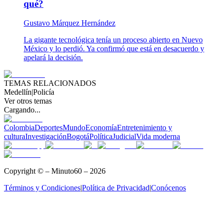
qué?
Gustavo Márquez Hernández
La gigante tecnológica tenía un proceso abierto en Nuevo
México y lo perdió. Ya confirmó que está en desacuerdo y
apelará la decisión.
TEMAS RELACIONADOS
Medellín
|
Policía
Ver otros temas
Cargando...
Colombia
Deportes
Mundo
Economía
Entretenimiento y
cultura
Investigación
Bogotá
Política
Judicial
Vida moderna
Copyright © – Minuto60 – 2026
Términos y Condiciones
|
Política de Privacidad
|
Conócenos