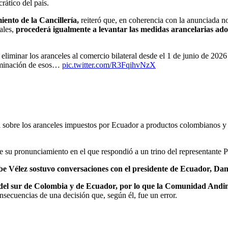
rático del país.
ento de la Cancillería,
reiteró que, en coherencia con la anunciada n
rales,
procederá igualmente a levantar las medidas arancelarias adop
iminar los aranceles al comercio bilateral desde el 1 de junio de 2026 
iminación de esos…
pic.twitter.com/R3FqihvNzX
a sobre los aranceles impuestos por Ecuador a productos colombianos y
de su pronunciamiento en el que respondió a un trino del representante 
be Vélez sostuvo conversaciones con el presidente de Ecuador, Dan
 del sur de Colombia y de Ecuador, por lo que la Comunidad Andi
onsecuencias de una decisión que, según él, fue un error.