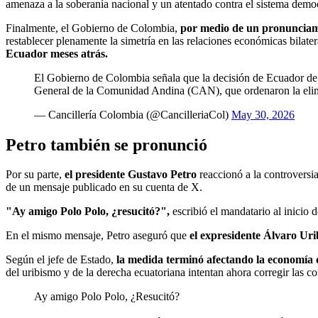
amenaza a la soberanía nacional y un atentado contra el sistema democ
Finalmente, el Gobierno de Colombia,
por medio de un pronunciami
restablecer plenamente la simetría en las relaciones económicas bilate
Ecuador meses atrás.
El Gobierno de Colombia señala que la decisión de Ecuador de el
General de la Comunidad Andina (CAN), que ordenaron la el
— Cancillería Colombia (@CancilleriaCol)
May 30, 2026
Petro también se pronunció
Por su parte,
el presidente Gustavo Petro
reaccionó a la controversi
de un mensaje publicado en su cuenta de X.
"Ay amigo Polo Polo, ¿resucitó?",
escribió el mandatario al inicio 
En el mismo mensaje, Petro aseguró que
el expresidente Álvaro Uri
Según el jefe de Estado,
la medida terminó afectando la economía
del uribismo y de la derecha ecuatoriana intentan ahora corregir las c
Ay amigo Polo Polo, ¿Resucitó?