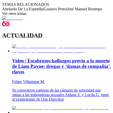
TEMAS RELACIONADOS
Abelardo De La Espriella
|
Gustavo Petro
|
José Manuel Restrepo
Ver otros temas
ACTUALIDAD
Video | Escabrosos hallazgos previo a la muerte
de Liam Payne: drogas y ‘damas de compañía’,
claves
Felipe Villamizar M.
Se conocieron capturas de las cámaras de seguridad que
sitúan a las trabajadoras sexuales Aldana S. y Lucila G. junto
al exintegrante de One Direction