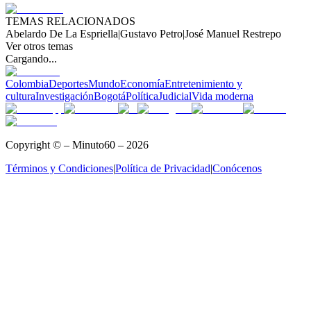
TEMAS RELACIONADOS
Abelardo De La Espriella
|
Gustavo Petro
|
José Manuel Restrepo
Ver otros temas
Cargando...
Colombia
Deportes
Mundo
Economía
Entretenimiento y
cultura
Investigación
Bogotá
Política
Judicial
Vida moderna
Copyright © – Minuto60 – 2026
Términos y Condiciones
|
Política de Privacidad
|
Conócenos