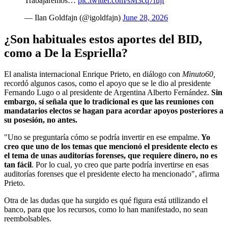
Trabajaremos…
pic.twitter.com/sM3cq7fujf
— Ilan Goldfajn (@igoldfajn)
June 28, 2026
¿Son habituales estos aportes del BID,
como a De la Espriella?
El analista internacional Enrique Prieto, en diálogo con
Minuto60,
recordó algunos casos, como el apoyo que se le dio al presidente
Fernando Lugo o al presidente de Argentina Alberto Fernández.
Sin
embargo, sí señala que lo tradicional es que las reuniones con
mandatarios electos se hagan para acordar apoyos posteriores a
su posesión, no antes.
"Uno se preguntaría cómo se podría invertir en ese empalme.
Yo
creo que uno de los temas que mencionó el presidente electo es
el tema de unas auditorías forenses, que requiere dinero, no es
tan fácil
. Por lo cual, yo creo que parte podría invertirse en esas
auditorías forenses que el presidente electo ha mencionado", afirma
Prieto.
Otra de las dudas que ha surgido es qué figura está utilizando el
banco, para que los recursos, como lo han manifestado, no sean
reembolsables.