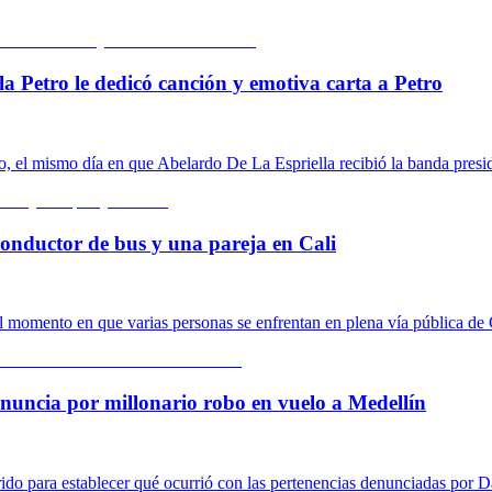
la Petro le dedicó canción y emotiva carta a Petro
o, el mismo día en que Abelardo De La Espriella recibió la banda presid
conductor de bus y una pareja en Cali
 momento en que varias personas se enfrentan en plena vía pública de 
nuncia por millonario robo en vuelo a Medellín
rrido para establecer qué ocurrió con las pertenencias denunciadas por 