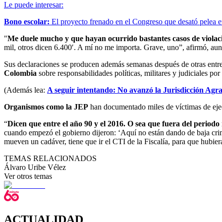
Le puede interesar:
Bono escolar:
El proyecto frenado en el Congreso que desató pelea e
"
Me duele mucho y que hayan ocurrido bastantes casos de violaci
mil, otros dicen 6.400′. A mí no me importa. Grave, uno”, afirmó, au
Sus declaraciones se producen además semanas después de otras entrev
Colombia
sobre responsabilidades políticas, militares y judiciales po
(Además lea:
A seguir intentando: No avanzó la Jurisdicción Agr
Organismos como la JEP
han documentado miles de víctimas de ejec
“
Dicen que entre el año 90 y el 2016. O sea que fuera del periodo 
cuando empezó el gobierno dijeron: ‘Aquí no están dando de baja crim
mueven un cadáver, tiene que ir el CTI de la Fiscalía, para que hubier
TEMAS RELACIONADOS
Álvaro Uribe Vélez
Ver otros temas
ACTUALIDAD