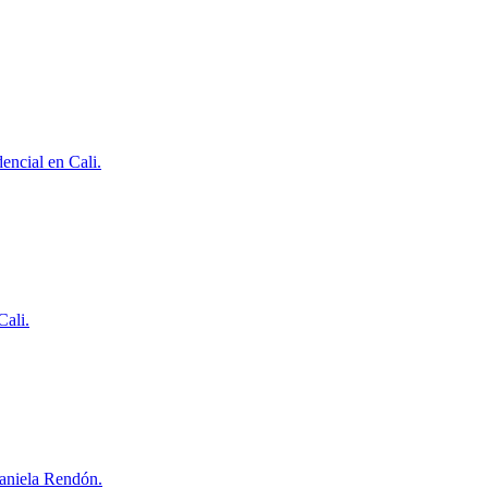
encial en Cali.
Cali.
Daniela Rendón.