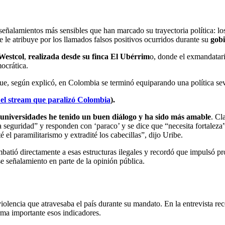
señalamientos más sensibles que han marcado su trayectoria política: los 
se le atribuye por los llamados falsos positivos ocurridos durante su
gob
Westcol
,
realizada desde su finca El Ubérrim
o, donde el exmandatari
ocrática.
e, según explicó, en Colombia se terminó equiparando una política sev
 el stream que paralizó Colombia
).
universidades he tenido un buen diálogo y ha sido más amable
. Cl
ta seguridad” y responden con ‘paraco’ y se dice que “necesita fortale
el paramilitarismo y extradité los cabecillas”, dijo Uribe.
atió directamente a esas estructuras ilegales y recordó que impulsó pro
se señalamiento en parte de la opinión pública.
 violencia que atravesaba el país durante su mandato. En la entrevista 
rma importante esos indicadores.