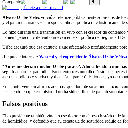
Compartir
Únete a nuestro canal
Álvaro Uribe Vélez
volvió a referirse públicamente sobre dos de los 
y el paramilitarismo, y la responsabilidad política que históricamente 
Lo hizo durante una transmisión en vivo con el creador de contenido
llamen “paraco” y defendió nuevamente su política de Seguridad Dem
Uribe aseguró que esa etiqueta sigue afectándolo profundamente porqu
(Le puede interesar:
Westcol y el expresidente Álvaro Uribe Vélez:
“
Antes me decían mucho ‘Uribe paraco’. Ahora he ido a muchas 
seguridad con el paramilitarismo, entonces uno dice “este país necesi
a esos bandidos y vuelven y dicen ‘ah, paraco’. Entonces, yo desmonté 
En su intervención afirmó, además, que durante su administración comb
insistiendo en que ese historial no ha sido suficiente para desmontar e
Falsos positivos
El expresidente también vinculó ese dolor con el peso histórico de la
de homicidios, y defendió que su estrategia de seguridad redujo de fo