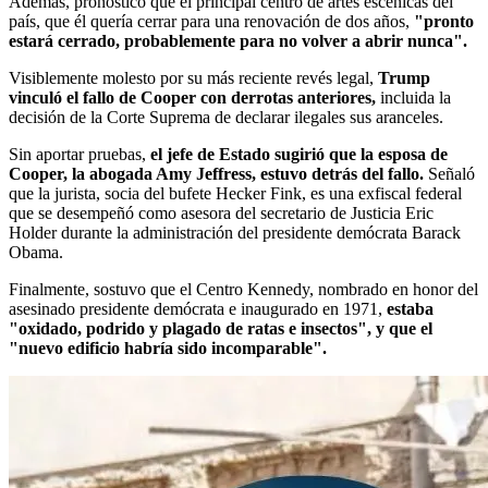
Además, pronosticó que el principal centro de artes escénicas del
país, que él quería cerrar para una renovación de dos años,
"pronto
estará cerrado, probablemente para no volver a abrir nunca".
Visiblemente molesto por su más reciente revés legal,
Trump
vinculó el fallo de Cooper con derrotas anteriores,
incluida la
decisión de la Corte Suprema de declarar ilegales sus aranceles.
Sin aportar pruebas,
el jefe de Estado sugirió que la esposa de
Cooper, la abogada Amy Jeffress, estuvo detrás del fallo.
Señaló
que la jurista, socia del bufete Hecker Fink, es una exfiscal federal
que se desempeñó como asesora del secretario de Justicia Eric
Holder durante la administración del presidente demócrata Barack
Obama.
Finalmente, sostuvo que el Centro Kennedy, nombrado en honor del
asesinado presidente demócrata e inaugurado en 1971,
estaba
"oxidado, podrido y plagado de ratas e insectos", y que el
"nuevo edificio habría sido incomparable".