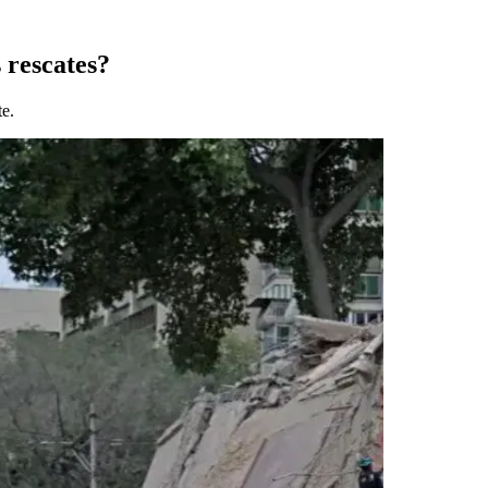
 rescates?
te.