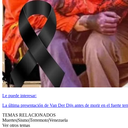
Le puede interesar:
La última presentación de Van Der Dijs antes de morir en el fuerte t
TEMAS RELACIONADOS
Muertes
|
Sismo
|
Terremoto
|
Venezuela
Ver otros temas