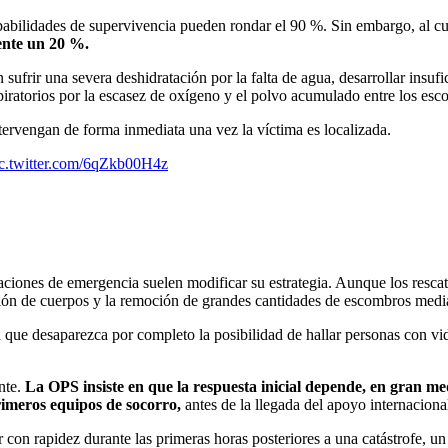
babilidades de supervivencia pueden rondar el 90 %. Sin embargo, al cu
ente un 20 %.
 sufrir una severa deshidratación por la falta de agua, desarrollar ins
piratorios por la escasez de oxígeno y el polvo acumulado entre los esc
ervengan de forma inmediata una vez la víctima es localizada.
c.twitter.com/6qZkb00H4z
raciones de emergencia suelen modificar su estrategia. Aunque los resca
ación de cuerpos y la remoción de grandes cantidades de escombros medi
que desaparezca por completo la posibilidad de hallar personas con vid
nte.
La OPS insiste en que la respuesta inicial depende, en gran med
rimeros equipos de socorro,
antes de la llegada del apoyo internaciona
con rapidez durante las primeras horas posteriores a una catástrofe, un 