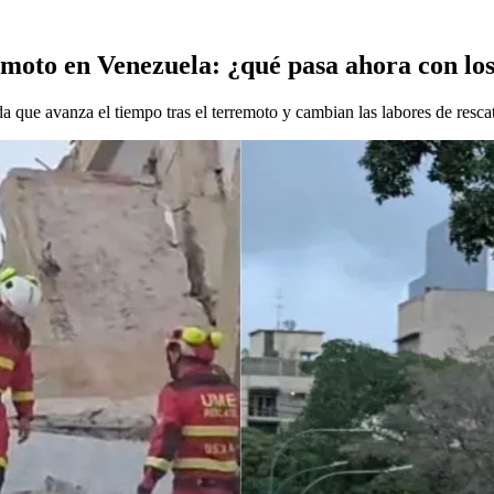
emoto en Venezuela: ¿qué pasa ahora con los
 que avanza el tiempo tras el terremoto y cambian las labores de resca