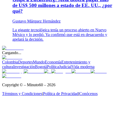
de US$ 500 millones a estado de EE. UU., ¿por
qué?
Gustavo Márquez Hernández
La gigante tecnológica tenía un proceso abierto en Nuevo
México y lo perdió. Ya confirmó que está en desacuerdo y
apelará la decisión.
Cargando...
Colombia
Deportes
Mundo
Economía
Entretenimiento y
cultura
Investigación
Bogotá
Política
Judicial
Vida moderna
Copyright © – Minuto60 – 2026
Términos y Condiciones
|
Política de Privacidad
|
Conócenos