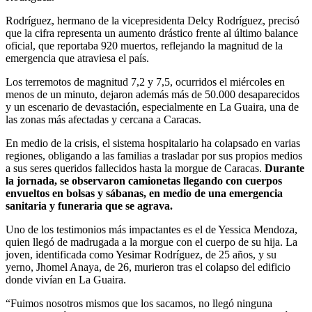
Rodríguez, hermano de la vicepresidenta Delcy Rodríguez, precisó
que la cifra representa un aumento drástico frente al último balance
oficial, que reportaba 920 muertos, reflejando la magnitud de la
emergencia que atraviesa el país.
Los terremotos de magnitud 7,2 y 7,5, ocurridos el miércoles en
menos de un minuto, dejaron además más de 50.000 desaparecidos
y un escenario de devastación, especialmente en La Guaira, una de
las zonas más afectadas y cercana a Caracas.
En medio de la crisis, el sistema hospitalario ha colapsado en varias
regiones, obligando a las familias a trasladar por sus propios medios
a sus seres queridos fallecidos hasta la morgue de Caracas.
Durante
la jornada, se observaron camionetas llegando con cuerpos
envueltos en bolsas y sábanas, en medio de una emergencia
sanitaria y funeraria que se agrava.
Uno de los testimonios más impactantes es el de Yessica Mendoza,
quien llegó de madrugada a la morgue con el cuerpo de su hija. La
joven, identificada como Yesimar Rodríguez, de 25 años, y su
yerno, Jhomel Anaya, de 26, murieron tras el colapso del edificio
donde vivían en La Guaira.
“Fuimos nosotros mismos que los sacamos, no llegó ninguna