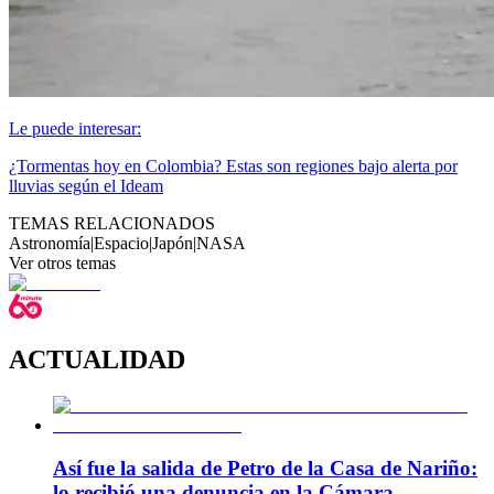
Le puede interesar:
¿Tormentas hoy en Colombia? Estas son regiones bajo alerta por
lluvias según el Ideam
TEMAS RELACIONADOS
Astronomía
|
Espacio
|
Japón
|
NASA
Ver otros temas
ACTUALIDAD
Así fue la salida de Petro de la Casa de Nariño:
lo recibió una denuncia en la Cámara