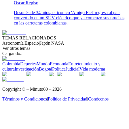
Oscar Repiso
Después de 34 años, el icónico 'Amigo Fiel' regresa al país
convertido en un SUV eléctrico que ya comenzó sus pruebas
en las carreteras colombianas.
TEMAS RELACIONADOS
Astronomía
|
Espacio
|
Japón
|
NASA
Ver otros temas
Cargando...
Colombia
Deportes
Mundo
Economía
Entretenimiento y
cultura
Investigación
Bogotá
Política
Judicial
Vida moderna
Copyright © – Minuto60 – 2026
Términos y Condiciones
|
Política de Privacidad
|
Conócenos