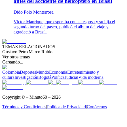
antes del accidente de helicóptero en Brasil
Dido Polo Monterrosa
Víctor Manrique, que esperaba con su esposa y su hija el
segundo turno del paseo, publicó el álbum del viaje y
agradeció a Brasil.
TEMAS RELACIONADOS
Gustavo Petro
|
Marco Rubio
Ver otros temas
Cargando...
Colombia
Deportes
Mundo
Economía
Entretenimiento y
cultura
Investigación
Bogotá
Política
Judicial
Vida moderna
Copyright © – Minuto60 – 2026
Términos y Condiciones
|
Política de Privacidad
|
Conócenos