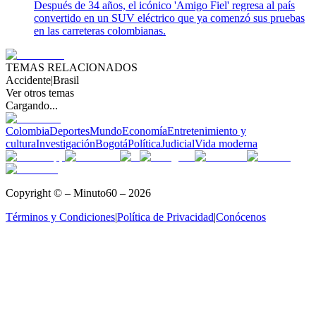
Después de 34 años, el icónico 'Amigo Fiel' regresa al país
convertido en un SUV eléctrico que ya comenzó sus pruebas
en las carreteras colombianas.
TEMAS RELACIONADOS
Accidente
|
Brasil
Ver otros temas
Cargando...
Colombia
Deportes
Mundo
Economía
Entretenimiento y
cultura
Investigación
Bogotá
Política
Judicial
Vida moderna
Copyright © – Minuto60 – 2026
Términos y Condiciones
|
Política de Privacidad
|
Conócenos