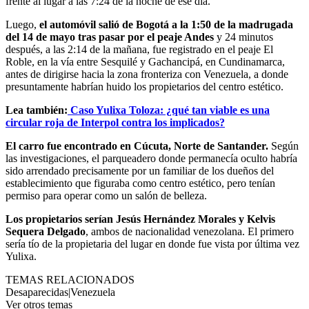
frente al lugar a las 7:24 de la noche de ese día.
Luego,
el automóvil salió de Bogotá a la 1:50 de la madrugada
del 14 de mayo tras pasar por el peaje Andes
y 24 minutos
después, a las 2:14 de la mañana, fue registrado en el peaje El
Roble, en la vía entre Sesquilé y Gachancipá, en Cundinamarca,
antes de dirigirse hacia la zona fronteriza con Venezuela, a donde
presuntamente habrían huido los propietarios del centro estético.
Lea también:
Caso Yulixa Toloza: ¿qué tan viable es una
circular roja de Interpol contra los implicados?
El carro fue encontrado en Cúcuta, Norte de Santander.
Según
las investigaciones, el parqueadero donde permanecía oculto habría
sido arrendado precisamente por un familiar de los dueños del
establecimiento que figuraba como centro estético, pero tenían
permiso para operar como un salón de belleza.
Los propietarios serían Jesús Hernández Morales y Kelvis
Sequera Delgado
, ambos de nacionalidad venezolana. El primero
sería tío de la propietaria del lugar en donde fue vista por última vez
Yulixa.
TEMAS RELACIONADOS
Desaparecidas
|
Venezuela
Ver otros temas