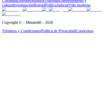
Colombia
Deportes
Mundo
Economía
Entretenimiento y
cultura
Investigación
Bogotá
Política
Judicial
Vida moderna
Copyright © – Minuto60 – 2026
Términos y Condiciones
|
Política de Privacidad
|
Conócenos