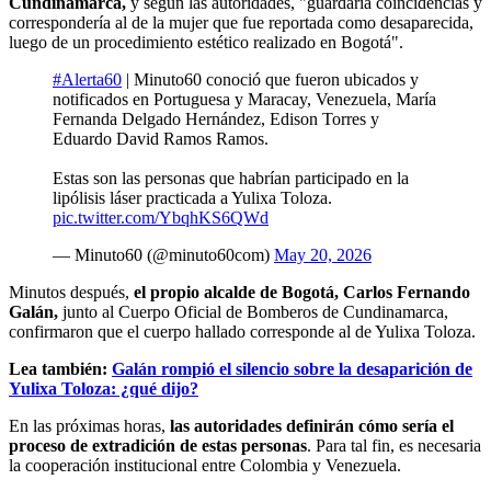
Cundinamarca,
y según las autoridades, "guardaría coincidencias y
correspondería al de la mujer que fue reportada como desaparecida,
luego de un procedimiento estético realizado en Bogotá".
#Alerta60
| Minuto60 conoció que fueron ubicados y
notificados en Portuguesa y Maracay, Venezuela, María
Fernanda Delgado Hernández, Edison Torres y
Eduardo David Ramos Ramos.
Estas son las personas que habrían participado en la
lipólisis láser practicada a Yulixa Toloza.
pic.twitter.com/YbqhKS6QWd
— Minuto60 (@minuto60com)
May 20, 2026
Minutos después,
el propio alcalde de Bogotá, Carlos Fernando
Galán,
junto al Cuerpo Oficial de Bomberos de Cundinamarca,
confirmaron que el cuerpo hallado corresponde al de Yulixa Toloza.
Lea también:
Galán rompió el silencio sobre la desaparición de
Yulixa Toloza: ¿qué dijo?
En las próximas horas,
las autoridades definirán cómo sería el
proceso de extradición de estas personas
. Para tal fin, es necesaria
la cooperación institucional entre Colombia y Venezuela.