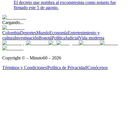
El decreto que nombra al excongresista como notario fue
firmado este 5 de agosto.
Cargando...
Colombia
Deportes
Mundo
Economía
Entretenimiento y
cultura
Investigación
Bogotá
Política
Judicial
Vida moderna
Copyright © – Minuto60 – 2026
Términos y Condiciones
|
Política de Privacidad
|
Conócenos