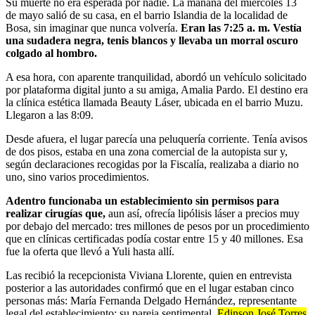
Su muerte no era esperada por nadie. La mañana del miércoles 13
de mayo salió de su casa, en el barrio Islandia de la localidad de
Bosa, sin imaginar que nunca volvería.
Eran las 7:25 a. m. Vestía
una sudadera negra, tenis blancos y llevaba un morral oscuro
colgado al hombro.
A esa hora, con aparente tranquilidad, abordó un vehículo solicitado
por plataforma digital junto a su amiga, Amalia Pardo. El destino era
la clínica estética llamada Beauty Láser, ubicada en el barrio Muzu.
Llegaron a las 8:09.
Desde afuera, el lugar parecía una peluquería corriente. Tenía avisos
de dos pisos, estaba en una zona comercial de la autopista sur y,
según declaraciones recogidas por la Fiscalía, realizaba a diario no
uno, sino varios procedimientos.
Adentro funcionaba un establecimiento sin permisos para
realizar cirugías que,
aun así, ofrecía lipólisis láser a precios muy
por debajo del mercado: tres millones de pesos por un procedimiento
que en clínicas certificadas podía costar entre 15 y 40 millones. Esa
fue la oferta que llevó a Yuli hasta allí.
Las recibió la recepcionista Viviana Llorente, quien en entrevista
posterior a las autoridades confirmó que en el lugar estaban cinco
personas más: María Fernanda Delgado Hernández, representante
legal del establecimiento; su pareja sentimental,
Edinson José Torres