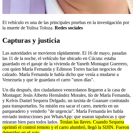
El vehículo es una de las principales pruebas en la investigación por
la muerte de Yulixa Toloza.
Redes sociales
Capturas y justicia
Las autoridades se movieron rápidamente. El 16 de mayo, pasadas
las 11 de la noche, el vehículo fue ubicado en Cúcuta: estaba
guardado en el garaje de la vivienda de Yaneth Montagut Guerrero,
con quien María Fernanda y Edinson Torres hacían negocios de
calzado. María Fernanda le había dicho que venía a mudarse a
Venezuela y que le guardara el carro "unos días".
Un día después, dos ciudadanos venezolanos llegaron a la casa de
Montagut: Jesús Alberto Hernández Morales, tío de María Fernanda,
y Kelvis Daniel Sequera Delgado, un taxista de Guanare contratado
para transportarlos. Su misión era sacar el carro, meterlo en un
parqueadero y venderlo "de urgencia". María Fernanda les había
enviado instrucciones por WhatsApp: que usaran tapabocas y que
miraran bien para todos lados.
Tenían las llaves. Cuando Sequera
oprimió el control remoto y el carro alumbró, llegó la SIJIN. Fueron
detenidos en el acto.