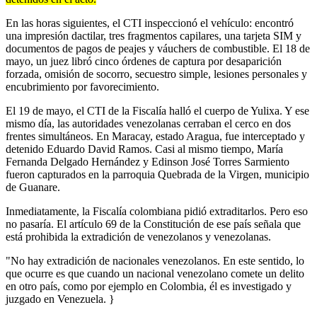
En las horas siguientes, el CTI inspeccionó el vehículo: encontró
una impresión dactilar, tres fragmentos capilares, una tarjeta SIM y
documentos de pagos de peajes y váuchers de combustible. El 18 de
mayo, un juez libró cinco órdenes de captura por desaparición
forzada, omisión de socorro, secuestro simple, lesiones personales y
encubrimiento por favorecimiento.
El 19 de mayo, el CTI de la Fiscalía halló el cuerpo de Yulixa. Y ese
mismo día, las autoridades venezolanas cerraban el cerco en dos
frentes simultáneos. En Maracay, estado Aragua, fue interceptado y
detenido Eduardo David Ramos. Casi al mismo tiempo, María
Fernanda Delgado Hernández y Edinson José Torres Sarmiento
fueron capturados en la parroquia Quebrada de la Virgen, municipio
de Guanare.
Inmediatamente, la Fiscalía colombiana pidió extraditarlos. Pero eso
no pasaría. El artículo 69 de la Constitución de ese país señala que
está prohibida la extradición de venezolanos y venezolanas.
"No hay extradición de nacionales venezolanos. En este sentido, lo
que ocurre es que cuando un nacional venezolano comete un delito
en otro país, como por ejemplo en Colombia, él es investigado y
juzgado en Venezuela. }