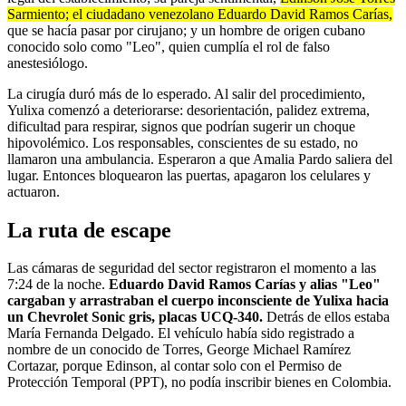
Sarmiento; el ciudadano venezolano Eduardo David Ramos Carías,
que se hacía pasar por cirujano; y un hombre de origen cubano
conocido solo como "Leo", quien cumplía el rol de falso
anestesiólogo.
La cirugía duró más de lo esperado. Al salir del procedimiento,
Yulixa comenzó a deteriorarse: desorientación, palidez extrema,
dificultad para respirar, signos que podrían sugerir un choque
hipovolémico. Los responsables, conscientes de su estado, no
llamaron una ambulancia. Esperaron a que Amalia Pardo saliera del
lugar. Entonces bloquearon las puertas, apagaron los celulares y
actuaron.
La ruta de escape
Las cámaras de seguridad del sector registraron el momento a las
7:24 de la noche.
Eduardo David Ramos Carías y alias "Leo"
cargaban y arrastraban el cuerpo inconsciente de Yulixa hacia
un Chevrolet Sonic gris, placas UCQ-340.
Detrás de ellos estaba
María Fernanda Delgado. El vehículo había sido registrado a
nombre de un conocido de Torres, George Michael Ramírez
Cortazar, porque Edinson, al contar solo con el Permiso de
Protección Temporal (PPT), no podía inscribir bienes en Colombia.