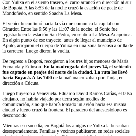
Con Yulixa en el asiento trasero, el carro arrancó en dirección al sur
de Bogotá. A las 8:53 de la noche cruzó la estación de peaje de
Mondoñedo, en sentido Soacha-La Mesa.
El vehículo continuó hacia la vía que comunica la capital con
Girardot. Entre las 9:56 y las 11:07 de la noche, el Sonic fue
registrado en la estación San Pedro, en sentido La Mesa-Anapoima.
En algún punto de ese trayecto, antes de llegar al municipio de
Apulo, arrojaron el cuerpo de Yulixa en una zona boscosa a orilla de
la carretera. Luego dieron la vuelta.
De regreso a Bogotá, recogieron a los tres hijos menores de María
Fernanda y Edinson.
En la madrugada del jueves 14, el vehículo
fue captado en peajes del norte de la ciudad. La ruta los llevó
hacia Boyacá. A las 7:00
de la mañana cruzaban por Tunja, en
dirección a Cúcuta.
Luego huyeron a Venezuela. Eduardo David Ramos Carías, el falso
cirujano, no habría viajado por tierra según medios de
comunicación, sino que habría tomado un avión hacia esa misma
ciudad y luego cruzó la frontera. El paradero del anestesiólogo es
desconocido.
Mientras eso sucedía, en Bogotá los amigos de Yulixa la buscaban
desesperadamente. Familias y vecinos publicaron en redes sociales