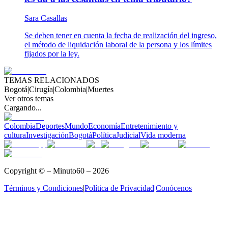
Sara Casallas
Se deben tener en cuenta la fecha de realización del ingreso,
el método de liquidación laboral de la persona y los límites
fijados por la ley.
TEMAS RELACIONADOS
Bogotá
|
Cirugía
|
Colombia
|
Muertes
Ver otros temas
Cargando...
Colombia
Deportes
Mundo
Economía
Entretenimiento y
cultura
Investigación
Bogotá
Política
Judicial
Vida moderna
Copyright © – Minuto60 – 2026
Términos y Condiciones
|
Política de Privacidad
|
Conócenos