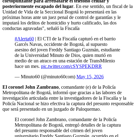
cortopunzante para arrebatarle el teléfono celular y
posteriormente escapado del lugar
. En ese sentido, un fiscal de la
Unidad de Vida de la Seccional Bogotá lo presentará en las
próximas horas ante un juez penal de control de garantías y le
imputará los delitos de homicidio y hurto calificado, las dos
conductas agravadas", señaló la Fiscalía
#Alerta60
| El CTI de la Fiscalía capturó en el barrio
Garcés Navas, occidente de Bogotá, al supuesto
asesino del joven Freddy Santiago Guzmán, estudiante
de la Universidad Minuto de Dios, quien murió en
medio de un atraco en una estación de TransMilenio
hace un mes.
pic.twitter.com/cSYSPEKDRR
— Minuto60 (@minuto60com)
May 15, 2026
El coronel John Zambrano
, comandante (e) de la Policía
Metropolitana de Bogotá, informó que gracias a las labores de
investigación articulada entre la investigadores de la Fiscalía y la
Policía Nacional se hizo efectiva la captura del presunto responsable
que será presentado en un juzgado de Paloquemao.
El coronel John Zambrano, comandante de la Policía
Metropolitana de Bogotá, entregó detalles de la captura
del presunto responsable del crimen del joven
universitario Freddy Santiago Guzmán, ocurrido en el