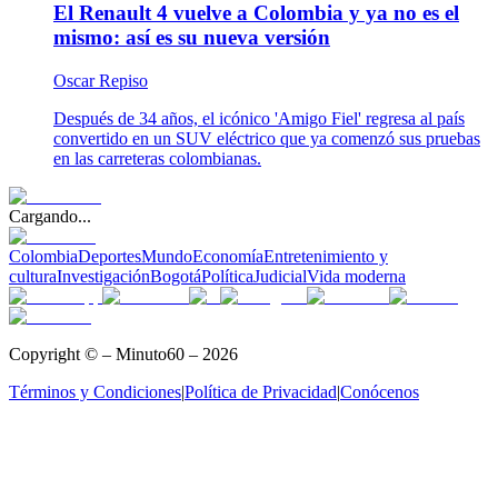
El Renault 4 vuelve a Colombia y ya no es el
mismo: así es su nueva versión
Oscar Repiso
Después de 34 años, el icónico 'Amigo Fiel' regresa al país
convertido en un SUV eléctrico que ya comenzó sus pruebas
en las carreteras colombianas.
Cargando...
Colombia
Deportes
Mundo
Economía
Entretenimiento y
cultura
Investigación
Bogotá
Política
Judicial
Vida moderna
Copyright © – Minuto60 – 2026
Términos y Condiciones
|
Política de Privacidad
|
Conócenos