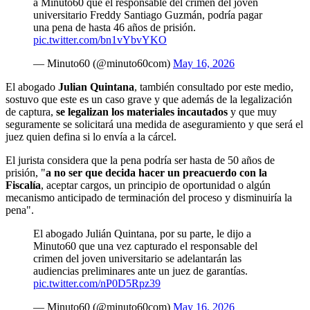
a Minuto60 que el responsable del crimen del joven
universitario Freddy Santiago Guzmán, podría pagar
una pena de hasta 46 años de prisión.
pic.twitter.com/bn1vYbvYKO
— Minuto60 (@minuto60com)
May 16, 2026
El abogado
Julian Quintana
, también consultado por este medio,
sostuvo que este es un caso grave y que además de la legalización
de captura,
se legalizan los materiales incautados
y que muy
seguramente se solicitará una medida de aseguramiento y que será el
juez quien defina si lo envía a la cárcel.
El jurista considera que la pena podría ser hasta de 50 años de
prisión, "
a no ser que decida hacer un preacuerdo con la
Fiscalía
, aceptar cargos, un principio de oportunidad o algún
mecanismo anticipado de terminación del proceso y disminuiría la
pena".
El abogado Julián Quintana, por su parte, le dijo a
Minuto60 que una vez capturado el responsable del
crimen del joven universitario se adelantarán las
audiencias preliminares ante un juez de garantías.
pic.twitter.com/nP0D5Rpz39
— Minuto60 (@minuto60com)
May 16, 2026