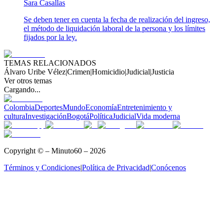
Sara Casallas
Se deben tener en cuenta la fecha de realización del ingreso,
el método de liquidación laboral de la persona y los límites
fijados por la ley.
TEMAS RELACIONADOS
Álvaro Uribe Vélez
|
Crimen
|
Homicidio
|
Judicial
|
Justicia
Ver otros temas
Cargando...
Colombia
Deportes
Mundo
Economía
Entretenimiento y
cultura
Investigación
Bogotá
Política
Judicial
Vida moderna
Copyright © – Minuto60 – 2026
Términos y Condiciones
|
Política de Privacidad
|
Conócenos