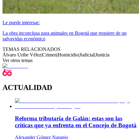
Le puede interesar:
La obra inconclusa para animales en Bogotá que requiere de un
salvavidas económico
TEMAS RELACIONADOS
Álvaro Uribe Vélez
|
Crimen
|
Homicidio
|
Judicial
|
Justicia
Ver otros temas
ACTUALIDAD
Reforma tributaria de Galán: estas son las
críticas que ya enfrenta en el Concejo de Bogotá
Alexander Gómez Naranjo