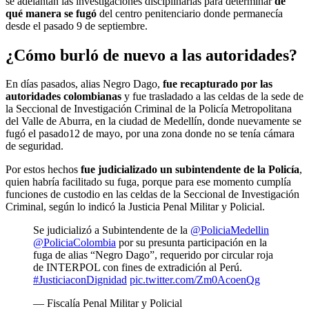
se adelantan las investigaciones disciplinarias para determinar
de
qué manera se fugó
del centro penitenciario donde permanecía
desde el pasado 9 de septiembre.
¿Cómo burló de nuevo a las autoridades?
En días pasados, alias Negro Dago,
fue recapturado por las
autoridades colombianas
y fue trasladado a las celdas de la sede de
la Seccional de Investigación Criminal de la Policía Metropolitana
del Valle de Aburra, en la ciudad de Medellín, donde nuevamente se
fugó el pasado12 de mayo, por una zona donde no se tenía cámara
de seguridad.
Por estos hechos
fue judicializado un subintendente de la Policía
,
quien habría facilitado su fuga, porque para ese momento cumplía
funciones de custodio en las celdas de la Seccional de Investigación
Criminal, según lo indicó la Justicia Penal Militar y Policial.
Se judicializó a Subintendente de la
@PoliciaMedellin
@PoliciaColombia
por su presunta participación en la
fuga de alias “Negro Dago”, requerido por circular roja
de INTERPOL con fines de extradición al Perú.
#JusticiaconDignidad
pic.twitter.com/Zm0AcoenQg
— Fiscalía Penal Militar y Policial