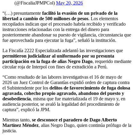
(@FiscaliaJPMPCol)
May 20, 2026
“(…) presuntamente
facilitó la evasión de un privado de la
libertad a cambio de 500 millones de pesos
. Los elementos
recopilados indican que el procesado habría recibido y verificado
instrucciones relacionadas con la entrega del dinero para
posteriormente abandonar su puesto de vigilancia, circunstancia que
fue aprovechada para ejecutar la fuga”, señaló la institución.
La Fiscalía 2222 Especializada adelantó las investigaciones que
permitieron judicializar al uniformado por su presunta
participación en la fuga de alias Negro Dago
, requerido mediante
circular roja de Interpol con fines de extradición a Perú.
“Como resultado de las labores investigativas el 16 de mayo de
2026 un Juez Control de Garantías expidió orden de captura contra
el Subintendente por los
delitos de favorecimiento de fuga dolosa
agravada, cohecho propio agravado, abandono del puesto y
desobediencia
, misma que fue materializada el 19 de mayo y, en
audiencia posterior, se avaló la legalidad del procedimiento de
captura”, explicó la JPM.
Mientras tanto,
se desconoce el paradero de Dago Alberto
Martínez Méndez
, alias Negro Dago, quien continúa prófugo de la
justicia.