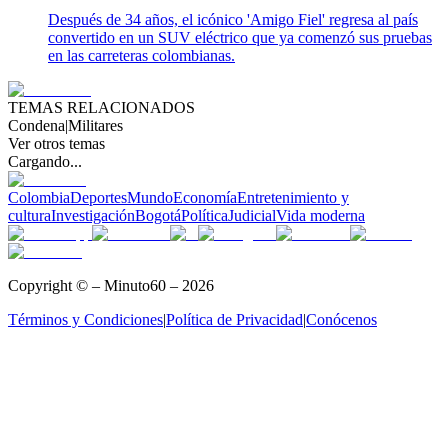
Después de 34 años, el icónico 'Amigo Fiel' regresa al país
convertido en un SUV eléctrico que ya comenzó sus pruebas
en las carreteras colombianas.
TEMAS RELACIONADOS
Condena
|
Militares
Ver otros temas
Cargando...
Colombia
Deportes
Mundo
Economía
Entretenimiento y
cultura
Investigación
Bogotá
Política
Judicial
Vida moderna
Copyright © – Minuto60 – 2026
Términos y Condiciones
|
Política de Privacidad
|
Conócenos