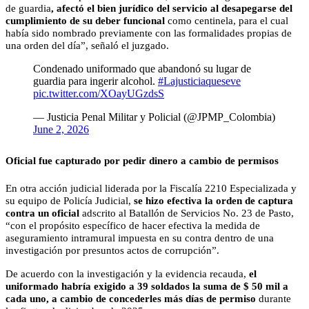
de guardia
, afectó el bien jurídico del servicio al desapegarse del
cumplimiento de su deber funcional
como centinela, para el cual
había sido nombrado previamente con las formalidades propias de
una orden del día”, señaló el juzgado.
Condenado uniformado que abandonó su lugar de
guardia para ingerir alcohol.
#Lajusticiaqueseve
pic.twitter.com/XOayUGzdsS
— Justicia Penal Militar y Policial (@JPMP_Colombia)
June 2, 2026
Oficial fue capturado por pedir dinero a cambio de permisos
En otra acción judicial liderada por la Fiscalía 2210 Especializada y
su equipo de Policía Judicial,
se hizo efectiva la orden de captura
contra un oficial
adscrito al Batallón de Servicios No. 23 de Pasto,
“con el propósito específico de hacer efectiva la medida de
aseguramiento intramural impuesta en su contra dentro de una
investigación por presuntos actos de corrupción”.
De acuerdo con la investigación y la evidencia recauda,
el
uniformado habría exigido a 39 soldados la suma de $ 50 mil a
cada uno, a cambio de concederles más días de permiso
durante