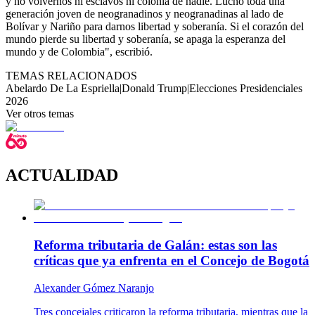
y no volvernos ni esclavos ni colonia de nadie. Luchó toda una
generación joven de neogranadinos y neogranadinas al lado de
Bolívar y Nariño para darnos libertad y soberanía. Si el corazón del
mundo pierde su libertad y soberanía, se apaga la esperanza del
mundo y de Colombia", escribió.
TEMAS RELACIONADOS
Abelardo De La Espriella
|
Donald Trump
|
Elecciones Presidenciales
2026
Ver otros temas
ACTUALIDAD
Reforma tributaria de Galán: estas son las
críticas que ya enfrenta en el Concejo de Bogotá
Alexander Gómez Naranjo
Tres concejales criticaron la reforma tributaria, mientras que la