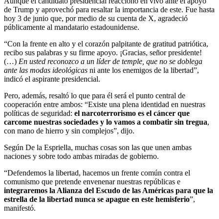
Aunque el candidato presidencial reaccionó en vivo ante el apoyo
de Trump y aprovechó para resaltar la importancia de este. Fue hasta
hoy 3 de junio que, por medio de su cuenta de X, agradeció
públicamente al mandatario estadounidense.
“Con la frente en alto y el corazón palpitante de gratitud patriótica,
recibo sus palabras y su firme apoyo. ¡Gracias, señor presidente!
(…)
En usted reconozco a un líder de temple, que no se doblega
ante las modas ideológicas
ni ante los enemigos de la libertad”,
indicó el aspirante presidencial.
Pero, además, resaltó lo que para él será el punto central de
cooperación entre ambos: “
Existe una plena identidad en nuestras
políticas de seguridad:
el narcoterrorismo es el cáncer que
carcome nuestras sociedades y lo vamos a combatir sin tregua
,
con mano de hierro y sin complejos”, dijo.
Según De la Espriella, muchas cosas son las que unen ambas
naciones y sobre todo ambas miradas de gobierno.
“Defendemos la libertad, hacemos un frente común contra el
comunismo que pretende envenenar nuestras repúblicas e
integraremos la Alianza del Escudo de las Américas para que la
estrella de la libertad nunca se apague en este hemisferio
”,
manifestó.