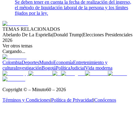
Se deben tener en cuenta la fecha de realización del ingreso,
el método de liquidación laboral de la persona y los límites
fijados por la ley.
TEMAS RELACIONADOS
Abelardo De La Espriella
|
Donald Trump
|
Elecciones Presidenciales
2026
Ver otros temas
Cargando...
Colombia
Deportes
Mundo
Economía
Entretenimiento y
cultura
Investigación
Bogotá
Política
Judicial
Vida moderna
Copyright © – Minuto60 – 2026
Términos y Condiciones
|
Política de Privacidad
|
Conócenos