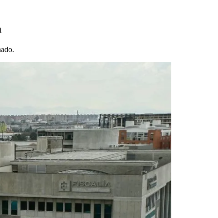
a
nado.