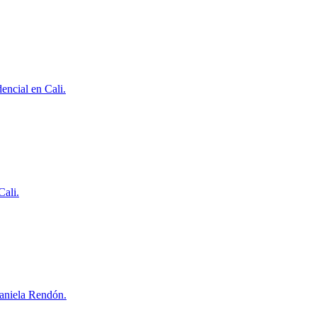
encial en Cali.
Cali.
Daniela Rendón.