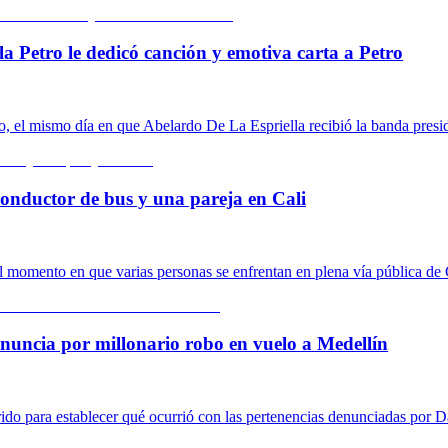
la Petro le dedicó canción y emotiva carta a Petro
o, el mismo día en que Abelardo De La Espriella recibió la banda presid
conductor de bus y una pareja en Cali
 momento en que varias personas se enfrentan en plena vía pública de 
nuncia por millonario robo en vuelo a Medellín
rrido para establecer qué ocurrió con las pertenencias denunciadas por 