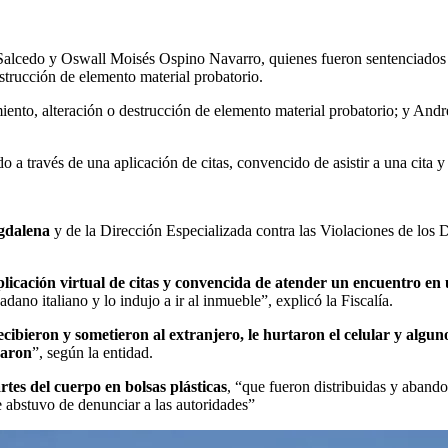
 Salcedo y Oswall Moisés Ospino Navarro, quienes fueron sentenciados
strucción de elemento material probatorio.
ento, alteración o destrucción de elemento material probatorio; y And
o a través de una aplicación de citas, convencido de asistir a una cita y
agdalena
y de la Dirección Especializada contra las Violaciones de los
plicación virtual de citas y convencida de atender un encuentro en
ano italiano y lo indujo a ir al inmueble”, explicó la Fiscalía.
ecibieron y sometieron al extranjero, le hurtaron el celular y algu
raron
”, según la entidad.
artes del cuerpo en bolsas plásticas
, “que fueron distribuidas y abando
 abstuvo de denunciar a las autoridades”