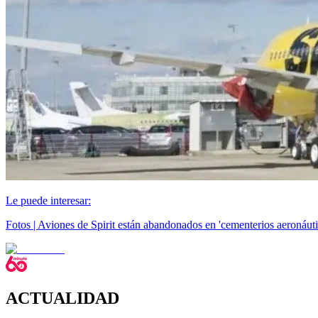
Le puede interesar:
Fotos | Aviones de Spirit están abandonados en 'cementerios aeronáut
ACTUALIDAD