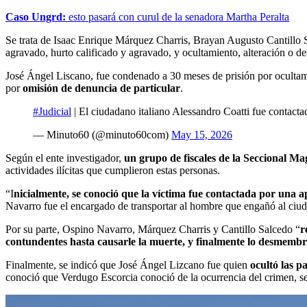
Caso Ungrd:
esto pasará con curul de la senadora Martha Peralta
Se trata de Isaac Enrique Márquez Charris, Brayan Augusto Cantillo
agravado, hurto calificado y agravado, y ocultamiento, alteración o de
José Ángel Liscano, fue condenado a 30 meses de prisión por ocultami
por
omisión de denuncia de particular
.
#Judicial
| El ciudadano italiano Alessandro Coatti fue contactad
— Minuto60 (@minuto60com)
May 15, 2026
Según el ente investigador,
un grupo de fiscales de la Seccional M
actividades ilícitas que cumplieron estas personas.
“I
nicialmente, se conoció que la víctima fue contactada por una a
Navarro fue el encargado de transportar al hombre que engañó al ciudad
Por su parte, Ospino Navarro, Márquez Charris y Cantillo Salcedo “
r
contundentes hasta causarle la muerte, y finalmente lo desmemb
Finalmente, se indicó que José Ángel Lizcano fue quien
ocultó las p
conoció que Verdugo Escorcia conoció de la ocurrencia del crimen, se