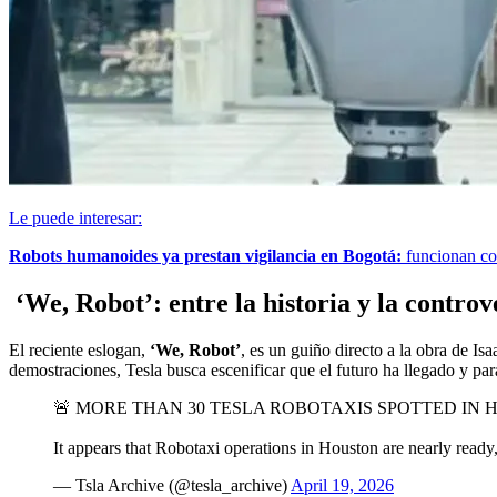
Le puede interesar:
Robots humanoides ya prestan vigilancia en Bogotá:
funcionan co
‘We, Robot’: entre la historia y la controv
El reciente eslogan,
‘We, Robot’
, es un guiño directo a la obra de I
demostraciones, Tesla busca escenificar que el futuro ha llegado y par
🚨 MORE THAN 30 TESLA ROBOTAXIS SPOTTED IN 
It appears that Robotaxi operations in Houston are nearly read
— Tsla Archive (@tesla_archive)
April 19, 2026