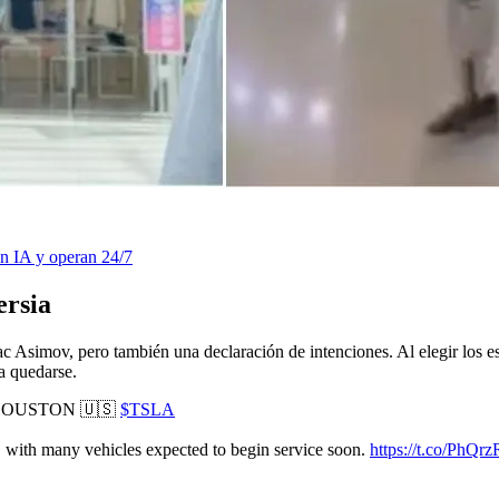
n IA y operan 24/7
ersia
saac Asimov, pero también una declaración de intenciones. Al elegir los
a quedarse.
HOUSTON 🇺🇸
$TSLA
y, with many vehicles expected to begin service soon.
https://t.co/PhQr