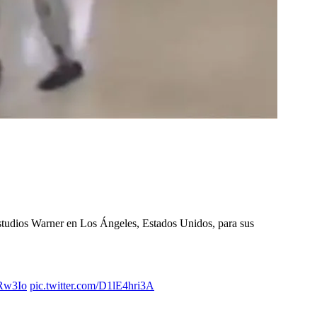
 estudios Warner en Los Ángeles, Estados Unidos, para sus
zRw3Io
pic.twitter.com/D1lE4hri3A