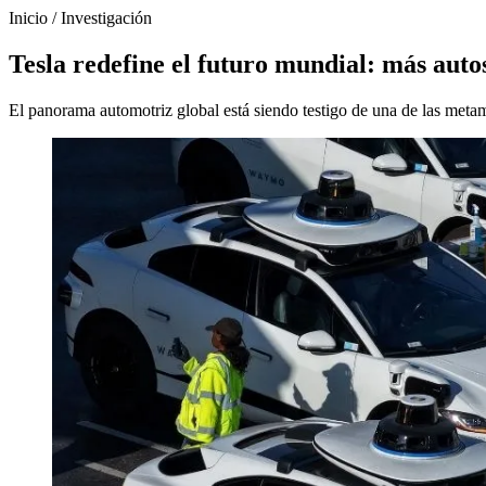
Inicio
/
Investigación
Tesla redefine el futuro mundial: más auto
El panorama automotriz global está siendo testigo de una de las meta