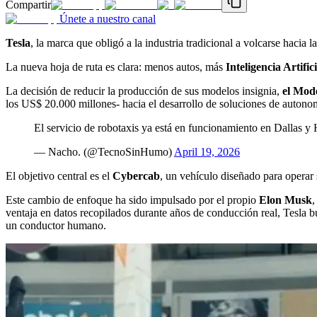
Compartir
Únete a nuestro canal
Tesla
, la marca que obligó a la industria tradicional a volcarse hacia
La nueva hoja de ruta es clara: menos autos, más
Inteligencia Artific
La decisión de reducir la producción de sus modelos insignia,
el Mode
los US$ 20.000 millones- hacia el desarrollo de soluciones de autono
El servicio de robotaxis ya está en funcionamiento en Dallas y
— Nacho. (@TecnoSinHumo)
April 19, 2026
El objetivo central es el
Cybercab
, un vehículo diseñado para operar
Este cambio de enfoque ha sido impulsado por el propio
Elon Musk
,
ventaja en datos recopilados durante años de conducción real, Tesla 
un conductor humano.