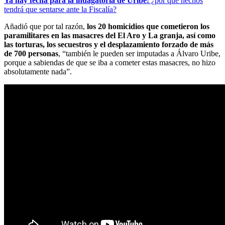
Ya hay fecha para la indagatoria de Uribe:
¿por qué hechos
tendrá que sentarse ante la Fiscalía?
Añadió que por tal razón,
los 20 homicidios que cometieron los
paramilitares en las masacres del El Aro y La granja, así como
las torturas, los secuestros y el desplazamiento forzado de más
de 700 personas
, “también le pueden ser imputadas a Álvaro Uribe,
porque a sabiendas de que se iba a cometer estas masacres, no hizo
absolutamente nada”.