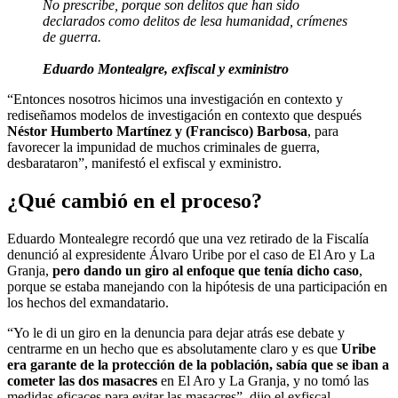
No prescribe, porque son delitos que han sido
declarados como delitos de lesa humanidad, crímenes
de guerra.
Eduardo Montealgre, exfiscal y exministro
“Entonces nosotros hicimos una investigación en contexto y
rediseñamos modelos de investigación en contexto que después
Néstor Humberto Martínez y (Francisco) Barbosa
, para
favorecer la impunidad de muchos criminales de guerra,
desbarataron”, manifestó el exfiscal y exministro.
¿Qué cambió en el proceso?
Eduardo Montealegre recordó que una vez retirado de la Fiscalía
denunció al expresidente Álvaro Uribe por el caso de El Aro y La
Granja,
pero dando un giro al enfoque que tenía dicho caso
,
porque se estaba manejando con la hipótesis de una participación en
los hechos del exmandatario.
“Yo le di un giro en la denuncia para dejar atrás ese debate y
centrarme en un hecho que es absolutamente claro y es que
Uribe
era garante de la protección de la población, sabía que se iban a
cometer las dos masacres
en El Aro y La Granja, y no tomó las
medidas eficaces para evitar las masacres”, dijo el exfiscal.