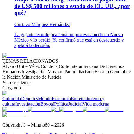
de US$ 500 millones a estado de EE. UU., ¿por
qué?
Gustavo Márquez Hernández
La gigante tecnológica tenía un proceso abierto en Nuevo
México y lo perdió. Ya confirmó que está en desacuerdo y
apelará la decisión.
TEMAS RELACIONADOS
Álvaro Uribe Vélez
|
Condena
|
Corte Interamericana De Derechos
Humanos
|
Investigación
|
Masacre
|
Paramilitarismo
|
Fiscalía General de
la Nación
|
Ministerio de Justicia
Ver otros temas
Cargando...
Colombia
Deportes
Mundo
Economía
Entretenimiento y
cultura
Investigación
Bogotá
Política
Judicial
Vida moderna
Copyright © – Minuto60 – 2026