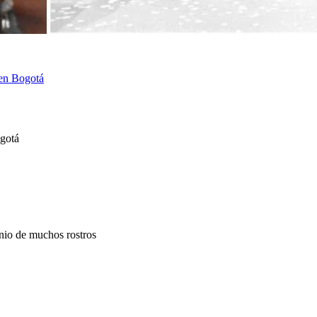
 en Bogotá
ogotá
nio de muchos rostros