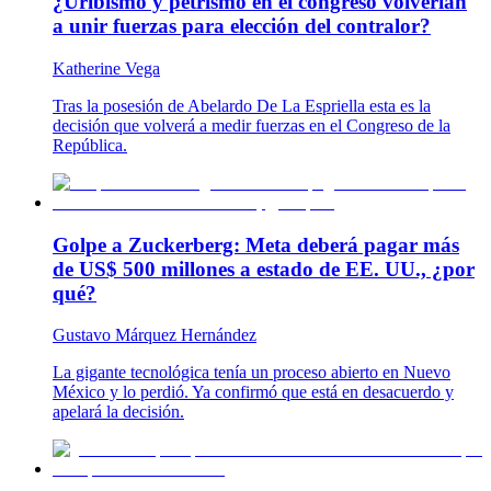
¿Uribismo y petrismo en el congreso volverían
a unir fuerzas para elección del contralor?
Katherine Vega
Tras la posesión de Abelardo De La Espriella esta es la
decisión que volverá a medir fuerzas en el Congreso de la
República.
Golpe a Zuckerberg: Meta deberá pagar más
de US$ 500 millones a estado de EE. UU., ¿por
qué?
Gustavo Márquez Hernández
La gigante tecnológica tenía un proceso abierto en Nuevo
México y lo perdió. Ya confirmó que está en desacuerdo y
apelará la decisión.