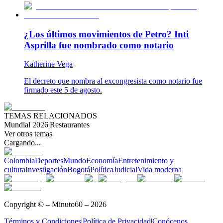
¿Los últimos movimientos de Petro? Inti
Asprilla fue nombrado como notario
Katherine Vega
El decreto que nombra al excongresista como notario fue
firmado este 5 de agosto.
TEMAS RELACIONADOS
Mundial 2026
|
Restaurantes
Ver otros temas
Cargando...
Colombia
Deportes
Mundo
Economía
Entretenimiento y
cultura
Investigación
Bogotá
Política
Judicial
Vida moderna
Copyright © – Minuto60 – 2026
Términos y Condiciones
|
Política de Privacidad
|
Conócenos