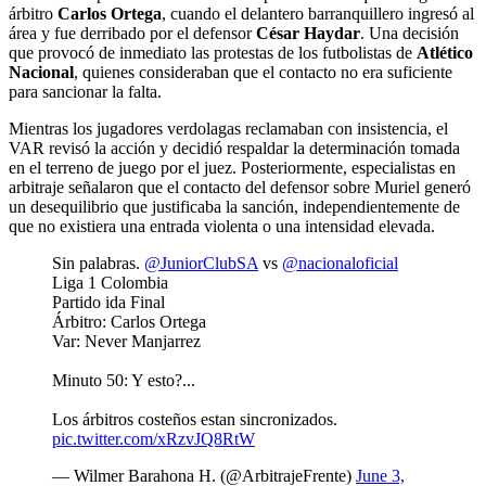
árbitro
Carlos Ortega
, cuando el delantero barranquillero ingresó al
área y fue derribado por el defensor
César Haydar
. Una decisión
que provocó de inmediato las protestas de los futbolistas de
Atlético
Nacional
, quienes consideraban que el contacto no era suficiente
para sancionar la falta.
Mientras los jugadores verdolagas reclamaban con insistencia, el
VAR revisó la acción y decidió respaldar la determinación tomada
en el terreno de juego por el juez. Posteriormente, especialistas en
arbitraje señalaron que el contacto del defensor sobre Muriel generó
un desequilibrio que justificaba la sanción, independientemente de
que no existiera una entrada violenta o una intensidad elevada.
Sin palabras.
@JuniorClubSA
vs
@nacionaloficial
Liga 1 Colombia
Partido ida Final
Árbitro: Carlos Ortega
Var: Never Manjarrez
Minuto 50: Y esto?...
Los árbitros costeños estan sincronizados.
pic.twitter.com/xRzvJQ8RtW
— Wilmer Barahona H. (@ArbitrajeFrente)
June 3,