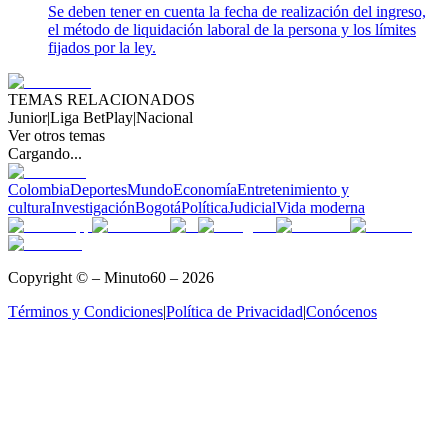
Se deben tener en cuenta la fecha de realización del ingreso,
el método de liquidación laboral de la persona y los límites
fijados por la ley.
TEMAS RELACIONADOS
Junior
|
Liga BetPlay
|
Nacional
Ver otros temas
Cargando...
Colombia
Deportes
Mundo
Economía
Entretenimiento y
cultura
Investigación
Bogotá
Política
Judicial
Vida moderna
Copyright © – Minuto60 – 2026
Términos y Condiciones
|
Política de Privacidad
|
Conócenos