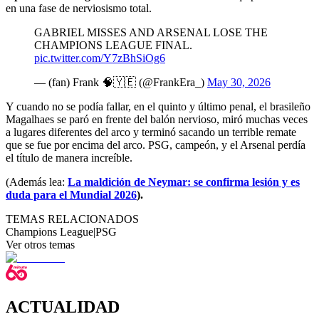
en una fase de nerviosismo total.
GABRIEL MISSES AND ARSENAL LOSE THE
CHAMPIONS LEAGUE FINAL.
pic.twitter.com/Y7zBhSiOg6
— (fan) Frank 🧠🇾🇪 (@FrankEra_)
May 30, 2026
Y cuando no se podía fallar, en el quinto y último penal, el brasileño
Magalhaes se paró en frente del balón nervioso, miró muchas veces
a lugares diferentes del arco y terminó sacando un terrible remate
que se fue por encima del arco. PSG, campeón, y el Arsenal perdía
el título de manera increíble.
(Además lea:
La maldición de Neymar: se confirma lesión y es
duda para el Mundial 2026
).
TEMAS RELACIONADOS
Champions League
|
PSG
Ver otros temas
ACTUALIDAD