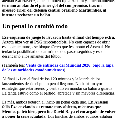
alemán Kai Havertz, quien también fijo a Hakimi y, adicionalmente,
terminó anotando el primer gol del compromiso, tras un
grosero error del defensa central brasileño Marquinhos, al
intentar rechazar un balón
.
Un penal lo cambió todo
Ese esquema de juego lo llevaron hasta el final del tiempo extra.
Arteta hizo ver al PSG irreconocible.
No eran capaces de abrir
ese potente muro, ese bloque férreo que les montó el Arsenal. No
tenían la posibilidad de dar más de dos pasos seguidos y eso
desencantó a los amantes del fútbol.
(También lea:
Venta de entradas del Mundial 2026, bajo la lupa
de las autoridades estadounidenses
).
Al final 1-1 en el final de los 120 minutos y la lotería de los
lanzamientos desde el punto penal llegaron. No había mayor
estrategia que estar sereno y centrado en mandar su balón a guardar.
La tanda estuvo como el partido, apretada y sin mayores diferencias.
Es más, ambos botaron al inicio un penal cada uno.
En Arsenal
falló Eze enviando su remate muy abierto, mientras que
Mendes pateó bien, pero fue David Raya el encargado de volver
a poner la serie igualada
. Los hinchas de ambos equipos estaban