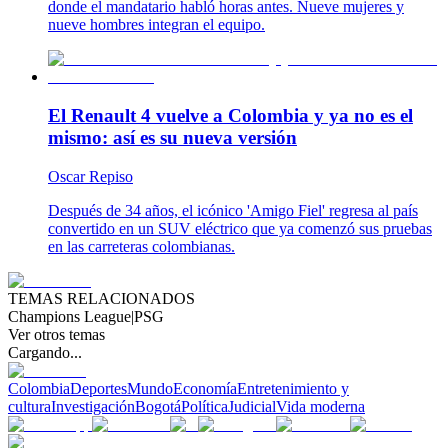
donde el mandatario habló horas antes. Nueve mujeres y
nueve hombres integran el equipo.
El Renault 4 vuelve a Colombia y ya no es el
mismo: así es su nueva versión
Oscar Repiso
Después de 34 años, el icónico 'Amigo Fiel' regresa al país
convertido en un SUV eléctrico que ya comenzó sus pruebas
en las carreteras colombianas.
TEMAS RELACIONADOS
Champions League
|
PSG
Ver otros temas
Cargando...
Colombia
Deportes
Mundo
Economía
Entretenimiento y
cultura
Investigación
Bogotá
Política
Judicial
Vida moderna