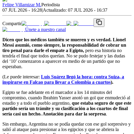
Felipe Villamizar M.
Periodista
07 JUL 2026 - 16:28
|
Actualizado:
07 JUL 2026 - 16:37
Compartir
Únete a nuestro canal
Dicen que los médicos también se mueren y es verdad. Lionel
Messi asumió, como siempre, la responsabilidad de cobrar un
tiro penal para darle el empate a Egipto,
pero esa historia no
tendría el final que todos querían. No se pudo festejar y las dudas
del ‘10’ comenzaron a aparecer en medio de un partido que no
esperaban.
(Le puede interesar:
Luis Suárez llegó la hora: contra Suiza, a
inspirarse en Falcao para llevar a Colombia a cuartos
).
Egipto se fue adelante en el marcador a los 14 minutos del
compromiso, cuando Ibrahim Yasser anotó un gol que enmudeció al
estadio y a todo el pueblo argentino,
que estaba seguro de que este
partido sería un trámite y su clasificación a los cuartos de final
sería casi un hecho. Anotación para dar la sorpresa
.
Sin embargo, Argentina no se podía quedar con ese gol sorpresivo y
salió al ataque para presionar a los egipcios y que se abriera la