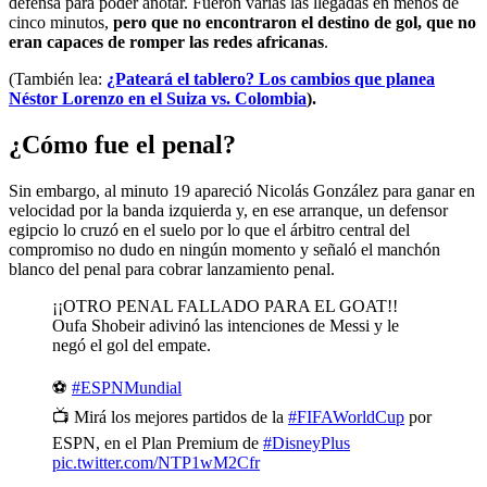
defensa para poder anotar. Fueron varias las llegadas en menos de
cinco minutos,
pero que no encontraron el destino de gol, que no
eran capaces de romper las redes africanas
.
(También lea:
¿Pateará el tablero? Los cambios que planea
Néstor Lorenzo en el Suiza vs. Colombia
).
¿Cómo fue el penal?
Sin embargo, al minuto 19 apareció Nicolás González para ganar en
velocidad por la banda izquierda y, en ese arranque, un defensor
egipcio lo cruzó en el suelo por lo que el árbitro central del
compromiso no dudo en ningún momento y señaló el manchón
blanco del penal para cobrar lanzamiento penal.
¡¡OTRO PENAL FALLADO PARA EL GOAT!!
Oufa Shobeir adivinó las intenciones de Messi y le
negó el gol del empate.
⚽
#ESPNMundial
📺 Mirá los mejores partidos de la
#FIFAWorldCup
por
ESPN, en el Plan Premium de
#DisneyPlus
pic.twitter.com/NTP1wM2Cfr