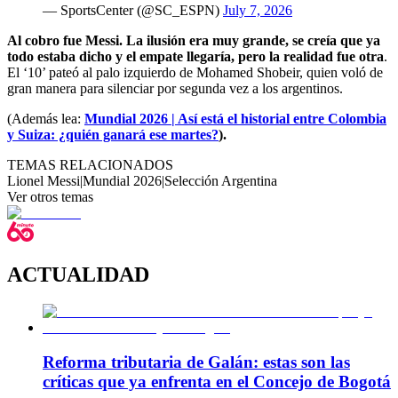
— SportsCenter (@SC_ESPN)
July 7, 2026
Al cobro fue Messi. La ilusión era muy grande, se creía que ya
todo estaba dicho y el empate llegaría, pero la realidad fue otra
.
El ‘10’ pateó al palo izquierdo de Mohamed Shobeir, quien voló de
gran manera para silenciar por segunda vez a los argentinos.
(Además lea:
Mundial 2026 | Así está el historial entre Colombia
y Suiza: ¿quién ganará ese martes?
).
TEMAS RELACIONADOS
Lionel Messi
|
Mundial 2026
|
Selección Argentina
Ver otros temas
ACTUALIDAD
Reforma tributaria de Galán: estas son las
críticas que ya enfrenta en el Concejo de Bogotá