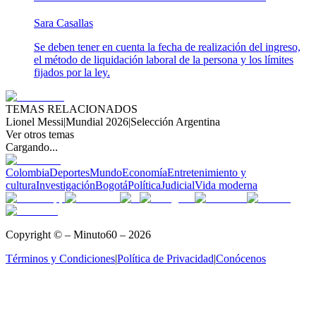
Sara Casallas
Se deben tener en cuenta la fecha de realización del ingreso,
el método de liquidación laboral de la persona y los límites
fijados por la ley.
TEMAS RELACIONADOS
Lionel Messi
|
Mundial 2026
|
Selección Argentina
Ver otros temas
Cargando...
Colombia
Deportes
Mundo
Economía
Entretenimiento y
cultura
Investigación
Bogotá
Política
Judicial
Vida moderna
Copyright © – Minuto60 – 2026
Términos y Condiciones
|
Política de Privacidad
|
Conócenos