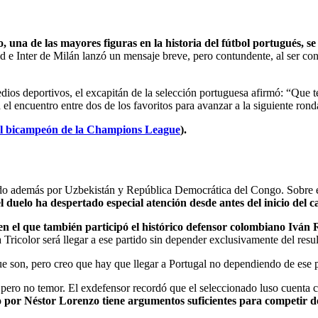
 una de las mayores figuras en la historia del fútbol portugués, s
e Inter de Milán lanzó un mensaje breve, pero contundente, al ser cons
dios deportivos, el excapitán de la selección portuguesa afirmó: “Que
l encuentro entre dos de los favoritos para avanzar a la siguiente rond
s el bicampeón de la Champions League
).
ado además por Uzbekistán y República Democrática del Congo. Sobre e
 el duelo ha despertado especial atención desde antes del inicio del
en el que también participó el histórico defensor colombiano Ivá
 Tricolor será llegar a ese partido sin depender exclusivamente del resul
 son, pero creo que hay que llegar a Portugal no dependiendo de ese p
ero no temor. El exdefensor recordó que el seleccionado luso cuenta co
 por Néstor Lorenzo tiene argumentos suficientes para competir de