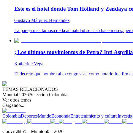
Este es el hotel donde Tom Holland y Zendaya ce
Gustavo Márquez Hernández
La pareja más famosa de la actualidad se casó hace meses; pero 
¿Los últimos movimientos de Petro? Inti Aspril
Katherine Vega
El decreto que nombra al excongresista como notario fue firmad
TEMAS RELACIONADOS
Mundial 2026
|
Selección Colombia
Ver otros temas
Cargando...
Colombia
Deportes
Mundo
Economía
Entretenimiento y cultura
Investig
Copyright © – Minuto60 – 2026