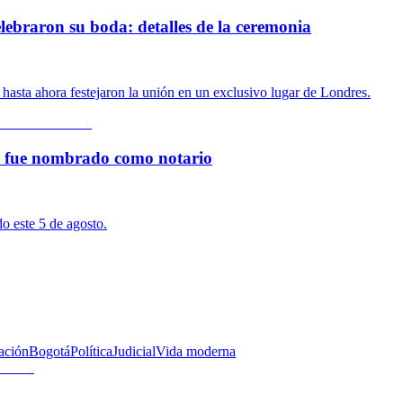
lebraron su boda: detalles de la ceremonia
hasta ahora festejaron la unión en un exclusivo lugar de Londres.
la fue nombrado como notario
o este 5 de agosto.
ación
Bogotá
Política
Judicial
Vida moderna