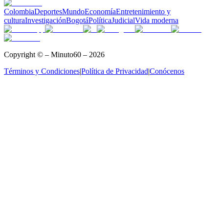
Colombia
Deportes
Mundo
Economía
Entretenimiento y
cultura
Investigación
Bogotá
Política
Judicial
Vida moderna
Copyright © – Minuto60 – 2026
Términos y Condiciones
|
Política de Privacidad
|
Conócenos