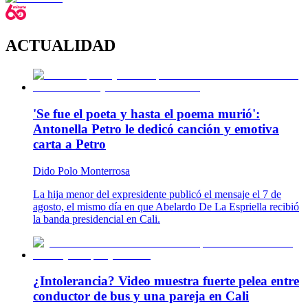
ACTUALIDAD
'Se fue el poeta y hasta el poema murió':
Antonella Petro le dedicó canción y emotiva
carta a Petro
Dido Polo Monterrosa
La hija menor del expresidente publicó el mensaje el 7 de
agosto, el mismo día en que Abelardo De La Espriella recibió
la banda presidencial en Cali.
¿Intolerancia? Video muestra fuerte pelea entre
conductor de bus y una pareja en Cali