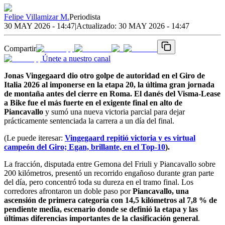
Felipe Villamizar M.
Periodista
30 MAY 2026 - 14:47
|
Actualizado:
30 MAY 2026 - 14:47
Compartir
Únete a nuestro canal
Jonas Vingegaard dio otro golpe de autoridad en el Giro de
Italia 2026 al imponerse en la etapa 20, la última gran jornada
de montaña antes del cierre en Roma. El danés del Visma-Lease
a Bike fue el más fuerte en el exigente final en alto de
Piancavallo
y sumó una nueva victoria parcial para dejar
prácticamente sentenciada la carrera a un día del final.
(Le puede iteresar:
Vingegaard repitió victoria y es virtual
campeón del Giro; Egan, brillante, en el Top-10
).
La fracción, disputada entre Gemona del Friuli y Piancavallo sobre
200 kilómetros, presentó un recorrido engañoso durante gran parte
del día, pero concentró toda su dureza en el tramo final. Los
corredores afrontaron un doble paso por
Piancavallo, una
ascensión de primera categoría con 14,5 kilómetros al 7,8 % de
pendiente media, escenario donde se definió la etapa y las
últimas diferencias importantes de la clasificación general
.