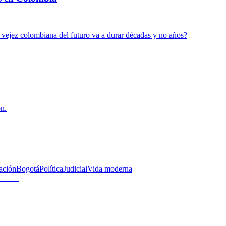
 vejez colombiana del futuro va a durar décadas y no años?
ón.
ación
Bogotá
Política
Judicial
Vida moderna