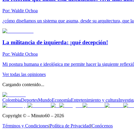
Por:
Waldir Ochoa
¿cómo diseñamos un sistema que asuma, desde su arquitectura, que la
La militancia de izquierda: ¡qué decepción!
Por:
Waldir Ochoa
Mi postura humana e ideológica me permite hacer la siguiente reflexi
Ver todas las opiniones
Cargando contenido...
Colombia
Deportes
Mundo
Economía
Entretenimiento y cultura
Investig
Copyright © – Minuto60 – 2026
Términos y Condiciones
|
Política de Privacidad
|
Conócenos