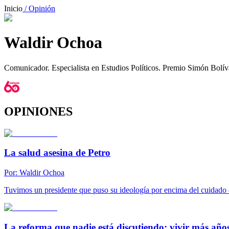
Inicio
/ Opinión
Waldir Ochoa
Comunicador. Especialista en Estudios Políticos. Premio Simón Bolí
OPINIONES
La salud asesina de Petro
Por:
Waldir Ochoa
Tuvimos un presidente que puso su ideología por encima del cuidado 
La reforma que nadie está discutiendo: vivir más añ