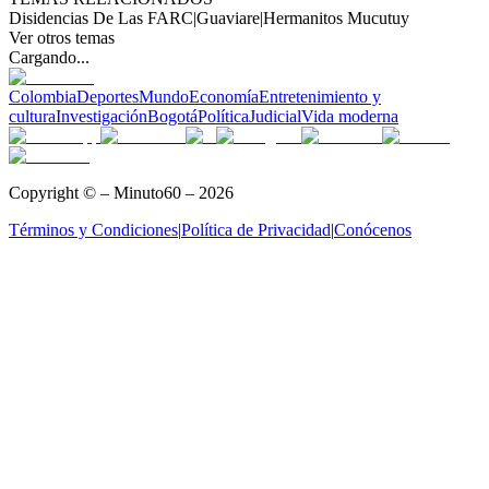
Disidencias De Las FARC
|
Guaviare
|
Hermanitos Mucutuy
Ver otros temas
Cargando...
Colombia
Deportes
Mundo
Economía
Entretenimiento y
cultura
Investigación
Bogotá
Política
Judicial
Vida moderna
Copyright © – Minuto60 – 2026
Términos y Condiciones
|
Política de Privacidad
|
Conócenos