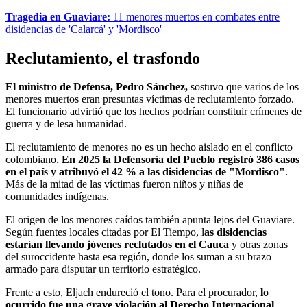
Tragedia en Guaviare:
11 menores muertos en combates entre
disidencias de 'Calarcá' y 'Mordisco'
Reclutamiento, el trasfondo
El ministro de Defensa, Pedro Sánchez,
sostuvo que varios de los
menores muertos eran presuntas víctimas de reclutamiento forzado.
El funcionario advirtió que los hechos podrían constituir crímenes de
guerra y de lesa humanidad.
El reclutamiento de menores no es un hecho aislado en el conflicto
colombiano.
En 2025 la Defensoría del Pueblo registró 386 casos
en el país y atribuyó el 42 % a las disidencias de "Mordisco"
.
Más de la mitad de las víctimas fueron niños y niñas de
comunidades indígenas.
El origen de los menores caídos también apunta lejos del Guaviare.
Según fuentes locales citadas por El Tiempo, l
as disidencias
estarían llevando jóvenes reclutados en el Cauca
y otras zonas
del suroccidente hasta esa región, donde los suman a su brazo
armado para disputar un territorio estratégico.
Frente a esto, Eljach endureció el tono. Para el procurador,
lo
ocurrido fue una grave violación al Derecho Internacional