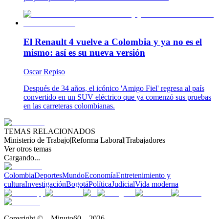
El Renault 4 vuelve a Colombia y ya no es el
mismo: así es su nueva versión
Oscar Repiso
Después de 34 años, el icónico 'Amigo Fiel' regresa al país
convertido en un SUV eléctrico que ya comenzó sus pruebas
en las carreteras colombianas.
TEMAS RELACIONADOS
Ministerio de Trabajo
|
Reforma Laboral
|
Trabajadores
Ver otros temas
Cargando...
Colombia
Deportes
Mundo
Economía
Entretenimiento y
cultura
Investigación
Bogotá
Política
Judicial
Vida moderna
Copyright © – Minuto60 – 2026