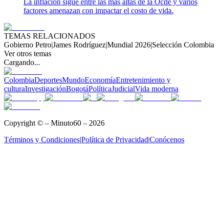
La inflación sigue entre las más altas de la Ocde y varios
factores amenazan con impactar el costo de vida.
TEMAS RELACIONADOS
Gobierno Petro
|
James Rodríguez
|
Mundial 2026
|
Selección Colombia
Ver otros temas
Cargando...
Colombia
Deportes
Mundo
Economía
Entretenimiento y
cultura
Investigación
Bogotá
Política
Judicial
Vida moderna
Copyright © – Minuto60 – 2026
Términos y Condiciones
|
Política de Privacidad
|
Conócenos