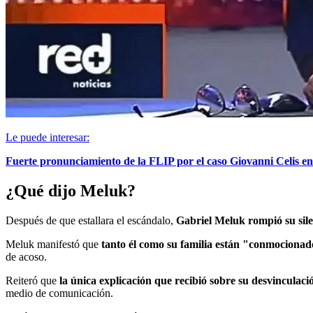
Le puede interesar:
Fuerte pronunciamiento de la FLIP por el caso Giovanni Celis en
¿Qué dijo Meluk?
Después de que estallara el escándalo,
Gabriel Meluk rompió su sile
Meluk manifestó que
tanto él como su familia están "conmocionad
de acoso.
Reiteró que
la única explicación que recibió sobre su desvinculac
medio de comunicación.