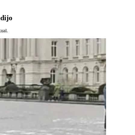
 dijo
xual.