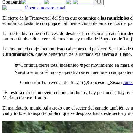
Compartir
Únete a nuestro canal
El cierre de la Transversal del Sisga que comunica a
los municipios 
económica bastante compleja en al menos cinco departamentos del paí
La fuerte lluvia que no ha cesado desde el fin de semana causó
un des
punto está ubicado a cerca de tres horas y media de Bogotá o de Tunj
La emergencia dejó incomunicado al centro del país con San Luis de
Cundinamarca
, que se benefician de la llamada vía alterna al Llano.
⛔*Continua cierre total indefinido ⛔por movimiento en masa d
Nuestro equipo técnico y operativo se encuentra en campo aten
— Concesión Transversal del Sisga (@Concesion_Sisga)
June 
"En este sector se mueven muchos productos, hay pesqueras, hay avícol
María, a Caracol Radio.
El mandatario municipal agregó que el sector del ganado también es un
vial y todo el transporte público que se desplaza hacia este sector y