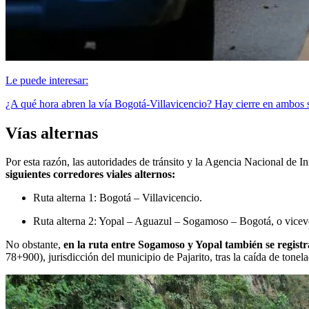
Le puede interesar:
¿A qué hora abren la vía Bogotá-Villavicencio? Hay cierre en ambos 
Vías alternas
Por esta razón, las autoridades de tránsito y la Agencia Nacional de I
siguientes corredores viales alternos:
Ruta alterna 1: Bogotá – Villavicencio.
Ruta alterna 2: Yopal – Aguazul – Sogamoso – Bogotá, o vicev
No obstante,
en la ruta entre Sogamoso y Yopal también se registr
78+900), jurisdicción del municipio de Pajarito, tras la caída de tonel