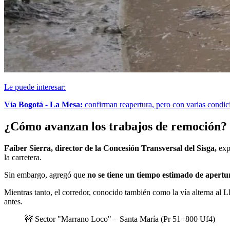
Le puede interesar:
Vía Bogotá - La Mesa:
confirman reapertura, pero con varias condici
¿Cómo avanzan los trabajos de remoción?
Faiber Sierra, director de la Concesión Transversal del Sisga,
exp
la carretera.
Sin embargo, agregó que
no se tiene un tiempo estimado de apert
Mientras tanto, el corredor, conocido también como la vía alterna al
antes.
🚧 Sector "Marrano Loco" – Santa María (Pr 51+800 Uf4)