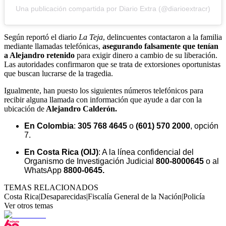
Una publicación compartida por Diario Extra (@diarioextracr)
Según reportó el diario
La Teja
, delincuentes contactaron a la familia
mediante llamadas telefónicas,
asegurando falsamente que tenían
a Alejandro retenido
para exigir dinero a cambio de su liberación.
Las autoridades confirmaron que se trata de extorsiones oportunistas
que buscan lucrarse de la tragedia.
Igualmente, han puesto los siguientes números telefónicos para
recibir alguna llamada con información que ayude a dar con la
ubicación de
Alejandro Calderón.
En Colombia
:
305 768 4645
o
(601) 570 2000
, opción
7.
En Costa Rica (OIJ)
: A la línea confidencial del
Organismo de Investigación Judicial
800-8000645
o al
WhatsApp
8800-0645.
TEMAS RELACIONADOS
Costa Rica
|
Desaparecidas
|
Fiscalía General de la Nación
|
Policía
Ver otros temas