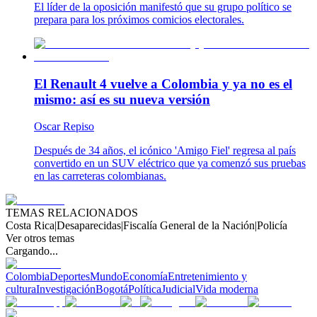
El líder de la oposición manifestó que su grupo político se
prepara para los próximos comicios electorales.
El Renault 4 vuelve a Colombia y ya no es el
mismo: así es su nueva versión
Oscar Repiso
Después de 34 años, el icónico 'Amigo Fiel' regresa al país
convertido en un SUV eléctrico que ya comenzó sus pruebas
en las carreteras colombianas.
TEMAS RELACIONADOS
Costa Rica
|
Desaparecidas
|
Fiscalía General de la Nación
|
Policía
Ver otros temas
Cargando...
Colombia
Deportes
Mundo
Economía
Entretenimiento y
cultura
Investigación
Bogotá
Política
Judicial
Vida moderna