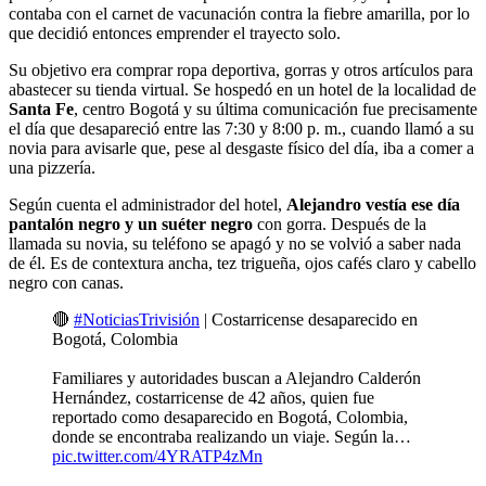
contaba con el carnet de vacunación contra la fiebre amarilla, por lo
que decidió entonces emprender el trayecto solo.
Su objetivo era comprar ropa deportiva, gorras y otros artículos para
abastecer su tienda virtual. Se hospedó en un hotel de la localidad de
Santa Fe
, centro Bogotá y su última comunicación fue precisamente
el día que desapareció entre las 7:30 y 8:00 p. m., cuando llamó a su
novia para avisarle que, pese al desgaste físico del día, iba a comer a
una pizzería.
Según cuenta el administrador del hotel,
Alejandro vestía ese día
pantalón negro y un suéter negro
con gorra. Después de la
llamada su novia, su teléfono se apagó y no se volvió a saber nada
de él. Es de contextura ancha, tez trigueña, ojos cafés claro y cabello
negro con canas.
🔴
#NoticiasTrivisión
| Costarricense desaparecido en
Bogotá, Colombia
Familiares y autoridades buscan a Alejandro Calderón
Hernández, costarricense de 42 años, quien fue
reportado como desaparecido en Bogotá, Colombia,
donde se encontraba realizando un viaje. Según la…
pic.twitter.com/4YRATP4zMn