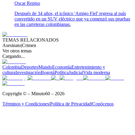
Oscar Repiso
Después de 34 años, el icónico 'Amigo Fiel' regresa al país
convertido en un SUV eléctrico que ya comenzó sus pruebas
en las carreteras colombianas.
TEMAS RELACIONADOS
Asesinato
|
Crimen
Ver otros temas
Cargando...
Colombia
Deportes
Mundo
Economía
Entretenimiento y
cultura
Investigación
Bogotá
Política
Judicial
Vida moderna
Copyright © – Minuto60 – 2026
Términos y Condiciones
|
Política de Privacidad
|
Conócenos