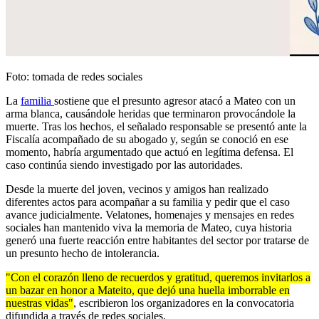
Foto: tomada de redes sociales
La
familia
sostiene que el presunto agresor atacó a Mateo con un
arma blanca, causándole heridas que terminaron provocándole la
muerte. Tras los hechos, el señalado responsable se presentó ante la
Fiscalía acompañado de su abogado y, según se conoció en ese
momento, habría argumentado que actuó en legítima defensa. El
caso continúa siendo investigado por las autoridades.
Desde la muerte del joven, vecinos y amigos han realizado
diferentes actos para acompañar a su familia y pedir que el caso
avance judicialmente. Velatones, homenajes y mensajes en redes
sociales han mantenido viva la memoria de Mateo, cuya historia
generó una fuerte reacción entre habitantes del sector por tratarse de
un presunto hecho de intolerancia.
"Con el corazón lleno de recuerdos y gratitud, queremos invitarlos a
un bazar en honor a Mateito, que dejó una huella imborrable en
nuestras vidas"
, escribieron los organizadores en la convocatoria
difundida a través de redes sociales.