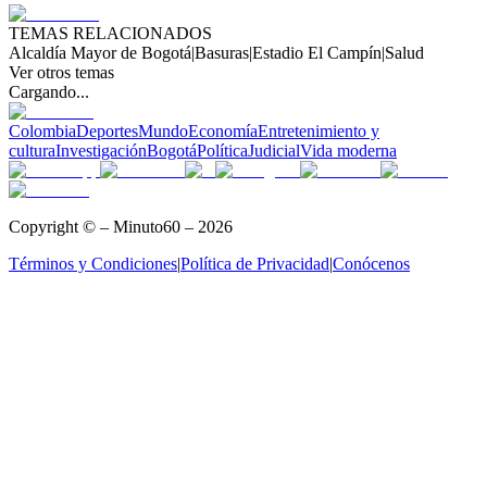
TEMAS RELACIONADOS
Alcaldía Mayor de Bogotá
|
Basuras
|
Estadio El Campín
|
Salud
Ver otros temas
Cargando...
Colombia
Deportes
Mundo
Economía
Entretenimiento y
cultura
Investigación
Bogotá
Política
Judicial
Vida moderna
Copyright © – Minuto60 – 2026
Términos y Condiciones
|
Política de Privacidad
|
Conócenos