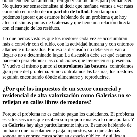
donde encuentran alimento, refugio y condiciones para permanecer.
No quiero ser sensacionalista ni decir que mañana vamos a ver ratas
corriendo en medio de
un partido de fútbol.
Pero tampoco
podemos ignorar que estamos hablando de un problema que hoy
afecta distintos puntos de
Galerías
y que tiene una relación directa
con el manejo de los residuos.
Lo que hemos visto es que los roedores cada vez se acostumbran
más a convivir con el ruido, con la actividad humana y con entornos
altamente urbanizados. Por eso la discusión no debe ser si van a
llegar o no a determinado lugar. La discusión debe ser qué estamos
haciendo para eliminar las condiciones que favorecen su presencia.
Y vuelvo al mismo punto:
si controlamos las basuras
, controlamos
gran parte del problema. Si no controlamos las basuras, los roedores
seguirán encontrando dónde alimentarse y reproducirse.
¿Por qué los impuestos de un sector comercial y
residencial de alta valorización como Galerías no se
reflejan en calles libres de roedores?
Porque el problema no es cuánto pagan los ciudadanos. El problema
es si los servicios que reciben son proporcionales a lo que aportan. Y
en
Galerías
hay algo particularmente injusto. Estamos hablando de
un barrio que no solamente paga impuestos, sino que además
soporta una enorme carga sobre su espacio público. Aquí llegan