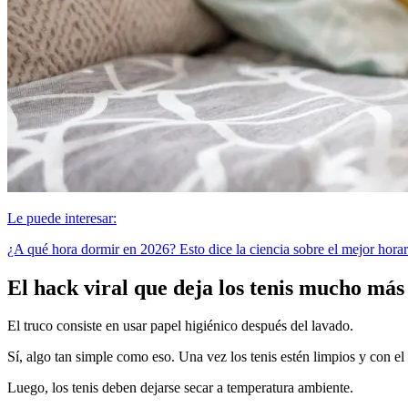
Le puede interesar:
¿A qué hora dormir en 2026? Esto dice la ciencia sobre el mejor horar
El hack viral que deja los tenis mucho más
El truco consiste en usar papel higiénico después del lavado.
Sí, algo tan simple como eso. Una vez los tenis estén limpios y con el
Luego, los tenis deben dejarse secar a temperatura ambiente.