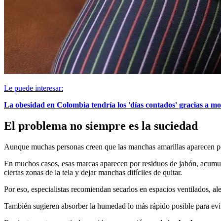
Le puede interesar:
La obesidad en Colombia tendría los 'días contados' gracias a m
El problema no siempre es la suciedad
Aunque muchas personas creen que las manchas amarillas aparecen porqu
En muchos casos, esas marcas aparecen por residuos de jabón, acumu
ciertas zonas de la tela y dejar manchas difíciles de quitar.
Por eso, especialistas recomiendan secarlos en espacios ventilados, ale
También sugieren absorber la humedad lo más rápido posible para evit