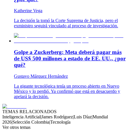
Katherine Vega
La decisión la tomó la Corte Suprema de Justicia, pero el
exministro seguirá vinculado al proceso de investigación.
Golpe a Zuckerberg: Meta deberá pagar más
de US$ 500 millones a estado de EE. UU., ¿por
qué?
Gustavo Márquez Hernández
La gigante tecnológica tenía un proceso abierto en Nuevo
México y lo perdió. Ya confirmó que está en desacuerdo y
apelará la decisión.
TEMAS RELACIONADOS
Inteligencia Artificial
|
James Rodríguez
|
Luis Díaz
|
Mundial
2026
|
Selección Colombia
|
Tecnología
Ver otros temas