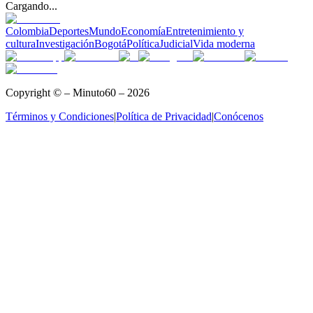
Cargando...
Colombia
Deportes
Mundo
Economía
Entretenimiento y
cultura
Investigación
Bogotá
Política
Judicial
Vida moderna
Copyright © – Minuto60 – 2026
Términos y Condiciones
|
Política de Privacidad
|
Conócenos