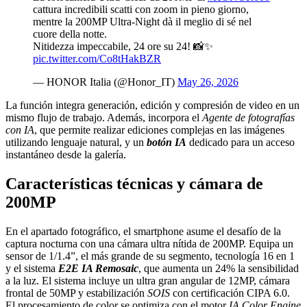
cattura incredibili scatti con zoom in pieno giorno,
mentre la 200MP Ultra-Night dà il meglio di sé nel
cuore della notte.
Nitidezza impeccabile, 24 ore su 24! 📸✨
pic.twitter.com/Co8tHakBZR
— HONOR Italia (@Honor_IT)
May 26, 2026
La función integra generación, edición y compresión de video en un
mismo flujo de trabajo. Además, incorpora el
Agente de fotografías
con IA
, que permite realizar ediciones complejas en las imágenes
utilizando lenguaje natural, y un
botón IA
dedicado para un acceso
instantáneo desde la galería.
Características técnicas y cámara de
200MP
En el apartado fotográfico, el smartphone asume el desafío de la
captura nocturna con una cámara ultra nítida de 200MP. Equipa un
sensor de 1/1.4”, el más grande de su segmento, tecnología 16 en 1
y el sistema
E2E IA Remosaic
, que aumenta un 24% la sensibilidad
a la luz. El sistema incluye un ultra gran angular de 12MP, cámara
frontal de 50MP y estabilización
SOIS
con certificación CIPA 6.0.
El procesamiento de color se optimiza con el motor
IA Color Engine