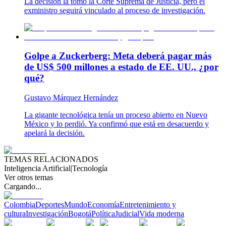
La decisión la tomó la Corte Suprema de Justicia, pero el
exministro seguirá vinculado al proceso de investigación.
Golpe a Zuckerberg: Meta deberá pagar más
de US$ 500 millones a estado de EE. UU., ¿por
qué?
Gustavo Márquez Hernández
La gigante tecnológica tenía un proceso abierto en Nuevo
México y lo perdió. Ya confirmó que está en desacuerdo y
apelará la decisión.
TEMAS RELACIONADOS
Inteligencia Artificial
|
Tecnología
Ver otros temas
Cargando...
Colombia
Deportes
Mundo
Economía
Entretenimiento y
cultura
Investigación
Bogotá
Política
Judicial
Vida moderna