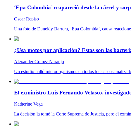
‘Epa Colombia’ reapareció desde la cárcel y so
Oscar Repiso
Una foto de Daneidy Barrera, ‘Epa Colombia’, causa reacciones e
¿Usa motos por aplicación? Estas son las bacteria
Alexander Gómez Naranjo
Un estudio halló microorganismos en todos los cascos analizado
El exministro Luis Fernando Velasco, investigad
Katherine Vega
La decisión la tomó la Corte Suprema de Justicia, pero el exmin