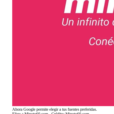
Ahora Google permite elegir a tus fuentes preferidas.
Elige a Minuto60.com
- Crédito: Minuto60.com