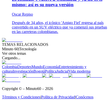
mismo: así es su nueva versión
Oscar Repiso
Después de 34 años, el icónico 'Amigo Fiel' regresa al país
convertido en un SUV eléctrico que ya comenzó sus pruebas
en las carreteras colombianas.
TEMAS RELACIONADOS
Minuto 60
|
Tecnología
Ver otros temas
Cargando...
Colombia
Deportes
Mundo
Economía
Entretenimiento y
cultura
Investigación
Bogotá
Política
Judicial
Vida moderna
Copyright © – Minuto60 – 2026
Términos y Condiciones
|
Política de Privacidad
|
Conócenos